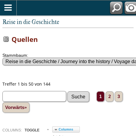
Reise in die Geschichte
Quellen
Stammbaum:
Treffer 1 bis 50 von 144
1
2
3
Vorwärts»
Columns
COL
UMN
S:
TOGGLE