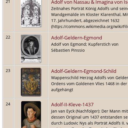
Adolf von Nassau & Imagina von I
21
Zeitnahes Porträt König Adolfs und sein
Wandgemälde im Kloster Klarenthal, Mitt
17. Jahrhundert, abgezeichnet 1632
(https://commons.wikimedia.org/wiki/Fil
Adolf-Geldern-Egmond
22
Adolf von Egmond; Kupferstich von
Sébastien Pinssio
Adolf-Geldern-Egmond-Schild
23
Wappenschild Herzog Adolfs von Geldern
Ordens vom Goldenen Vlies 1468 in der
aufgehängt
Adolf-II-Kleve-1437
24
Jan van Eyck (Nachfolger): Der Mann mi
dessen Original um 1437 entstanden sei
durch Ludovic Nys als Porträt Adolfs II.