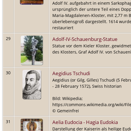
Adolf IV. aufgebahrt in einem Sarkophag
ursprünglich der untere Teil eines Dop
Maria-Magdalenen-Kloster, mit 2,77 m B
überlebensgroß dargestellt. 1614 wurde
restauriert
Adolf-IV-Schauenburg-Statue
29
Statue vor dem Kieler Kloster, gewidme
des Klosters, Graf Adolf IV. von Schaue
Aegidius Tschudi
30
Aegidius (or Gilg, Gilles) Tschudi (5 Feb
- 28 February 1572), Swiss historian
Bild: Wikipedia;
https://commons.wikimedia.org/wiki/Fil
© Gemeinfrei
Aelia Eudocia - Hagia Eudokia
31
Darstellung der Kaiserin als heilige Eud