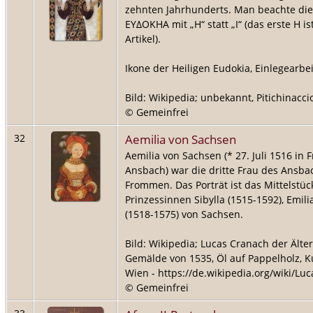
zehnten Jahrhunderts. Man beachte die
ΕΥΔΟΚΗΑ mit „Η“ statt „Ι“ (das erste Η i
Artikel).
Ikone der Heiligen Eudokia, Einlegearbeit
Bild: Wikipedia; unbekannt, Pitichinacci
© Gemeinfrei
Aemilia von Sachsen
32
Aemilia von Sachsen (* 27. Juli 1516 in F
Ansbach) war die dritte Frau des Ansb
Frommen. Das Porträt ist das Mittelstüc
Prinzessinnen Sibylla (1515-1592), Emil
(1518-1575) von Sachsen.
Bild: Wikipedia; Lucas Cranach der Älte
Gemälde von 1535, Öl auf Pappelholz, 
Wien - https://de.wikipedia.org/wiki/Lu
© Gemeinfrei