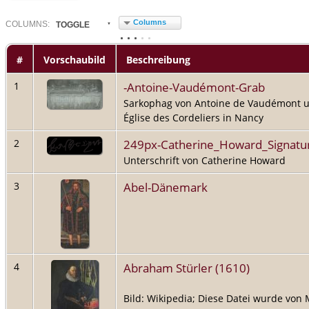
Columns
COL
UMN
S:
TOGGLE
#
Vorschaubild
Beschreibung
-Antoine-Vaudémont-Grab
1
Sarkophag von Antoine de Vaudémont un
Église des Cordeliers in Nancy
249px-Catherine_Howard_Signatu
2
Unterschrift von Catherine Howard
Abel-Dänemark
3
Abraham Stürler (1610)
4
Bild: Wikipedia; Diese Datei wurde von 