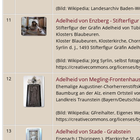
(Bild: Wikipedia; Landesarchiv Baden-W
Adelheid von Enzberg - Stifterfigur
11
Stifterfigur der Gräfin Adelheid von Tü
Klosters Blaubeuren.
Kloster Blaubeuren, Klosterkirche, Cho
Syrlin d. J., 1493 Stifterfigur Gräfin Adel
(Bild: Wikipedia; Jörg Syrlin, selbst fotog
https://creativecommons.org/licenses/by/
Adelheid von Megling-Frontenhaus
12
Ehemalige Augustiner-Chorherrenstiftsk
Baumburg an der Alz, einem Ortsteil vo
Landkreis Traunstein (Bayern/Deutschlan
(Bild: Wikipedia; GFreihalter, Eigenes We
https://creativecommons.org/licenses/by-
Adelheid von Stade - Grabstein
13
Eisenach ( Thüringen ). Pfarrkirche St. G