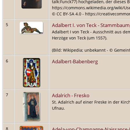
talk:Funck77) hochgeladen, der dieses Bil
https://commons.wikimedia.org/wiki/Use
© CC BY-SA 4.0 - https://creativecommon
Adalbert I. von Teck - Stammbau
5
Adalbert I von Teck - Ausschnitt aus
Herzöge von Teck (um 1557).
(Bild: Wikipedia; unbekannt - © Gemeinfr
Adalbert-Babenberg
6
Adalrich - Fresko
7
St. Adalrich auf einer Freske in der Kirc
Ufnau.
Adela-von-Champagne-Naissance-Ph
8