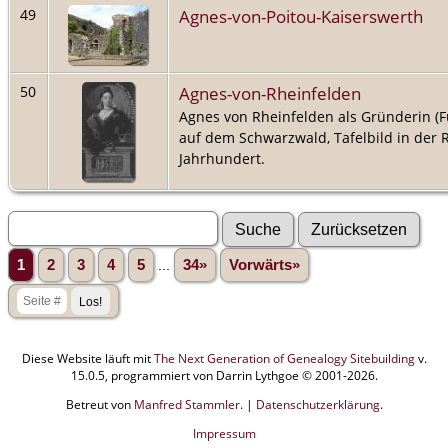
Agnes-von-Poitou-Kaiserswerth
49
Agnes-von-Rheinfelden
50
Agnes von Rheinfelden als Gründerin (Fu
auf dem Schwarzwald, Tafelbild in der R
Jahrhundert.
1
2
3
4
5
...
34»
Vorwärts»
Diese Website läuft mit
The Next Generation of Genealogy Sitebuilding
v.
15.0.5, programmiert von Darrin Lythgoe © 2001-2026.
Betreut von
Manfred Stammler
. |
Datenschutzerklärung
.
Impressum