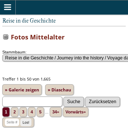
Reise in die Geschichte
Fotos Mittelalter
Stammbaum:
Treffer 1 bis 50 von 1,665
» Galerie zeigen
» Diaschau
1
2
3
4
5
...
34»
Vorwärts»