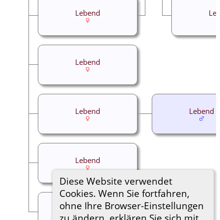
Lebend
Le
Lebend
Lebend
Lebend
Lebend
Diese Website verwendet
Cookies. Wenn Sie fortfahren,
ohne Ihre Browser-Einstellungen
Lebend
zu ändern, erklären Sie sich mit