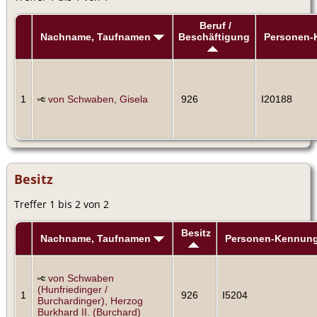
Beruf /
Nachname, Taufnamen
Beschäftigung
Personen-
1
von Schwaben, Gisela
926
I20188
Besitz
Treffer 1 bis 2 von 2
Besitz
Nachname, Taufnamen
Personen-Kennun
von Schwaben
(Hunfriedinger /
1
926
I5204
Burchardinger), Herzog
Burkhard II. (Burchard)