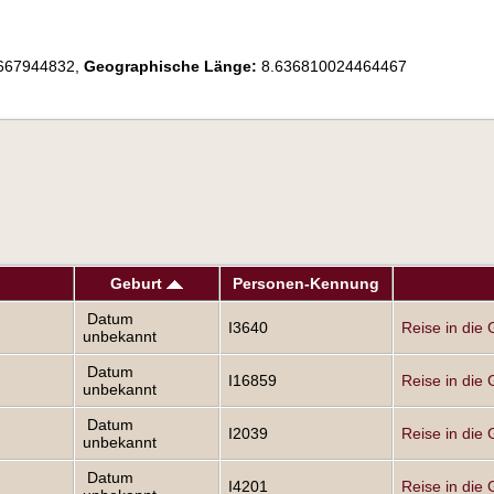
667944832,
Geographische Länge:
8.636810024464467
Geburt
Personen-Kennung
Datum
I3640
Reise in die 
unbekannt
Datum
I16859
Reise in die 
unbekannt
Datum
I2039
Reise in die 
unbekannt
Datum
I4201
Reise in die 