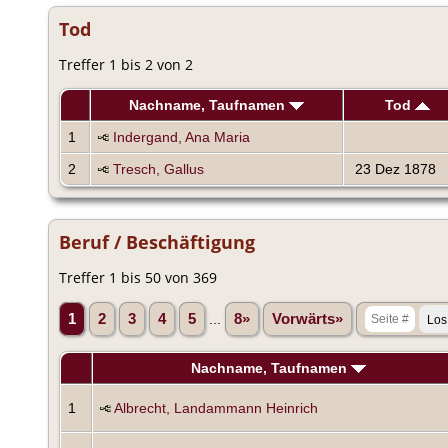
Tod
Treffer 1 bis 2 von 2
Nachname, Taufnamen
Tod
1
Indergand, Ana Maria
2
Tresch, Gallus
23 Dez 1878
Beruf / Beschäftigung
Treffer 1 bis 50 von 369
1
2
3
4
5
...
8»
Vorwärts»
Nachname, Taufnamen
1
Albrecht, Landammann Heinrich