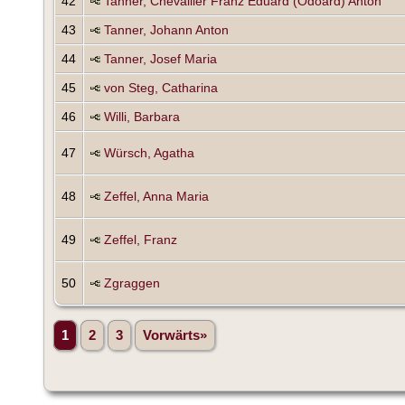
42
Tanner, Chevallier Franz Eduard (Odoard) Anton
43
Tanner, Johann Anton
44
Tanner, Josef Maria
45
von Steg, Catharina
46
Willi, Barbara
47
Würsch, Agatha
48
Zeffel, Anna Maria
49
Zeffel, Franz
50
Zgraggen
1
2
3
Vorwärts»