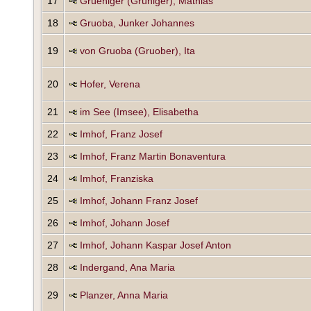
17
Grüeniger (Grüniger), Mathias
18
Gruoba, Junker Johannes
19
von Gruoba (Gruober), Ita
20
Hofer, Verena
21
im See (Imsee), Elisabetha
22
Imhof, Franz Josef
23
Imhof, Franz Martin Bonaventura
24
Imhof, Franziska
25
Imhof, Johann Franz Josef
26
Imhof, Johann Josef
27
Imhof, Johann Kaspar Josef Anton
28
Indergand, Ana Maria
29
Planzer, Anna Maria