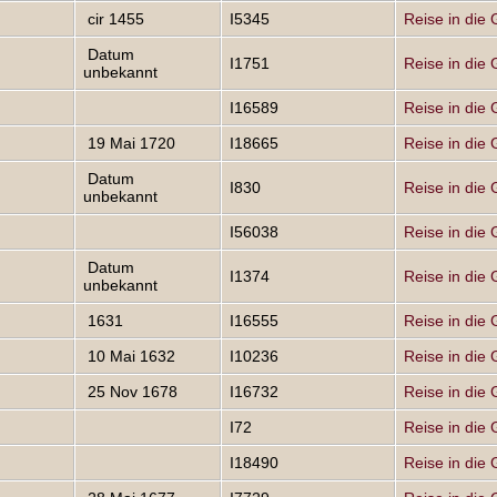
cir 1455
I5345
Reise in die 
Datum
I1751
Reise in die 
unbekannt
I16589
Reise in die 
19 Mai 1720
I18665
Reise in die 
Datum
I830
Reise in die 
unbekannt
I56038
Reise in die 
Datum
I1374
Reise in die 
unbekannt
1631
I16555
Reise in die 
10 Mai 1632
I10236
Reise in die 
25 Nov 1678
I16732
Reise in die 
I72
Reise in die 
I18490
Reise in die 