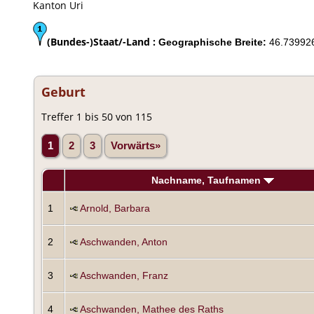
Kanton Uri
(Bundes-)Staat/-Land :
Geographische Breite:
46.73992
Geburt
Treffer 1 bis 50 von 115
1
2
3
Vorwärts»
Nachname, Taufnamen
1
Arnold, Barbara
2
Aschwanden, Anton
3
Aschwanden, Franz
4
Aschwanden, Mathee des Raths