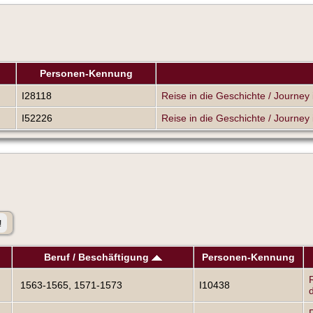
Personen-Kennung
I28118
Reise in die Geschichte / Journey i
I52226
Reise in die Geschichte / Journey i
Beruf / Beschäftigung
Personen-Kennung
1563-1565, 1571-1573
I10438
d