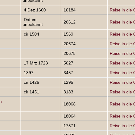
unbekannt
4 Dez 1660
I10184
Reise in die 
Datum
I20612
Reise in die 
unbekannt
cir 1504
I1569
Reise in die 
I20674
Reise in die 
I20675
Reise in die 
17 Mrz 1723
I5027
Reise in die 
1397
I3457
Reise in die 
cir 1426
I1295
Reise in die 
cir 1451
I3183
Reise in die 
n
I18068
Reise in die 
I18064
Reise in die 
I17571
Reise in die 