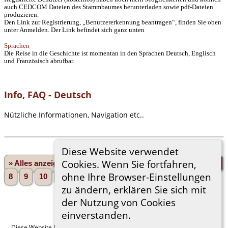
auch CEDCOM Dateien des Stammbaumes herunterladen sowie pdf-Dateien
produzieren.
Den Link zur Registrierung, „Benutzererkennung beantragen“, finden Sie oben
unter Anmelden. Der Link befindet sich ganz unten
Sprachen
Die Reise in die Geschichte ist momentan in den Sprachen Deutsch, Englisch
und Französisch abrufbar.
Info, FAQ - Deutsch
Nützliche Informationen, Navigation etc..
Diese Website verwendet
Cookies. Wenn Sie fortfahren,
» Alles anzeigen
«Zurück
«1
...
3
4
5
6
7
ohne Ihre Browser-Einstellungen
8
9
10
11
...
18»
Vorwärts»
zu ändern, erklären Sie sich mit
der Nutzung von Cookies
einverstanden.
Diese Website läuft mit
The Next Generation of Genealogy Sitebuilding
v.