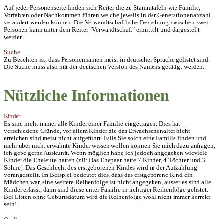
Auf jeder Personenseite finden sich Reiter die zu Stammtafeln wie Familie,
Vorfahren oder Nachkommen führen welche jeweils in der Generationenanzahl
verändert werden können. Die Verwandtschaftliche Beziehung zwischen zwei
Personen kann unter dem Reiter "Verwandtschaft" ermittelt und dargestellt
werden.
Suche
Zu Beachten ist, dass Personennamen meist in deutscher Sprache gelistet sind.
Die Suche muss also mit der deutschen Version des Namens getätigt werden.
Nützliche Informationen
Kinder
Es sind nicht immer alle Kinder einer Familie eingetragen. Dies hat
verschiedene Gründe, vor allem Kinder die das Erwachsenenalter nicht
erreichen sind meist nicht aufgeführt. Falls Sie solch eine Familie finden und
mehr über nicht erwähnte Kinder wissen wollen können Sie mich dazu anfragen,
ich gebe gerne Auskunft. Wenn möglich habe ich jedoch angegeben wieviele
Kinder die Eheleute hatten (zB: Das Ehepaar hatte 7 Kinder, 4 Töchter und 3
Söhne). Das Geschlecht des erstgeborenen Kindes wird in der Aufzählung
vorangestellt. I
m Beispiel
bedeutet dies, dass das erstgeborene Kind ein
Mädchen war, eine weitere Reihenfolge ist nicht angegeben, ausser es sind alle
Kinder erfasst, dann sind diese unter Familie in richtiger Reihenfolge gelistet.
Bei Listen ohne Geburtsdatum wird die Reihenfolge wohl nicht immer korrekt
sein!