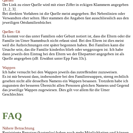
Quellen
Der Link zu einer Quelle wird mit einer Ziffer in eckigen Klammern angegeben
[1, 2, 3] .
Bei direkten Vorfahren ist die Quelle meist angegeben. Bei Nebenlinien oder
Verwandten eher selten. Hier stammen die Angaben fast ausschliesslich aus den
jeweiligen Ortsfamilienbücher.
Quellen - Uri
Es kommt vor das unter Familien oder Geburt notiert ist, dass die Eltern oder die
Familie im Urner Stammbuch nicht erfasst sind. Bei den Eltern ist dies meist
weil die Aufzeichnungen erst später begonnen haben. Bei Familien kann die
Ursache sein, das die Familie kinderlos blieb oder weggezogen ist. Ich habe
dann jeweils den Eintrag bei den Eltern wo der Ehepartner angegeben ist als
Quelle angegeben (zB: Erwähnt unter Epp Fam 33c).
Wappen
Ich habe versucht bei den Wappen jeweils das zutreffendste zuzuweisen.
Es ist mir bewusst dass, insbesondere bei den Familienwappen, streng rechtlich
gesehen nicht alle desselben Namens ein Wappen besassen. Trotzdem habe ich
zugunsten der besseren Übersicht allen Personen gleichen Namens und Gegend
das jeweilige Wappen zugewiesen. Dies gilt vor allem für die Urner
Geschlechter.
FAQ
Nähere Betrachtung
Registrierte Benutzer (kostenlos) haben noch mehr Möglichkeiten und können