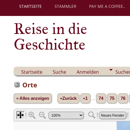
STARTSEITE
STAMMLER
PAY ME A COFFEE..
Reise in die
Geschichte
Startseite
Suche
Anmelden
Suche
Orte
» Alles anzeigen
«Zurück
«1
...
74
75
76