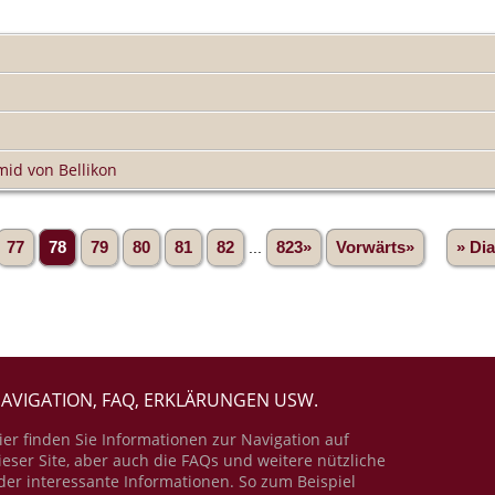
id von Bellikon
77
78
79
80
81
82
...
823»
Vorwärts»
» Di
AVIGATION, FAQ, ERKLÄRUNGEN USW.
ier finden Sie Informationen zur Navigation auf
ieser Site, aber auch die FAQs und weitere nützliche
der interessante Informationen. So zum Beispiel