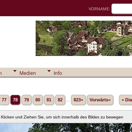
VORNAME:
n
Medien
Info
77
78
79
80
81
82
...
823»
Vorwärts»
» Di