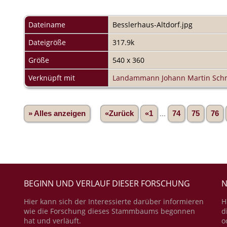
Dateiname
Besslerhaus-Altdorf.jpg
Dateigröße
317.9k
Größe
540 x 360
Verknüpft mit
Landammann Johann Martin Schm
» Alles anzeigen
«Zurück
«1
...
74
75
76
BEGINN UND VERLAUF DIESER FORSCHUNG
N
Hier kann sich der Interessierte darüber informieren
H
wie die Forschung dieses Stammbaums begonnen
d
hat und verläuft.
o