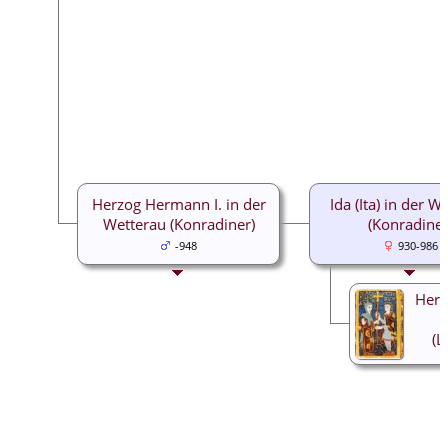
Herzog Hermann I. in der
Ida (Ita) in der W
Wetterau (Konradiner)
(Konradiner
-948
930-986
Herz
(L