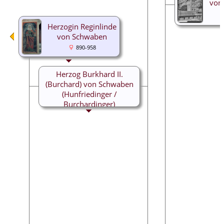
von
Herzogin Reginlinde
von Schwaben
890-958
Herzog Burkhard II.
(Burchard) von Schwaben
(Hunfriedinger /
Burchardinger)
885-926