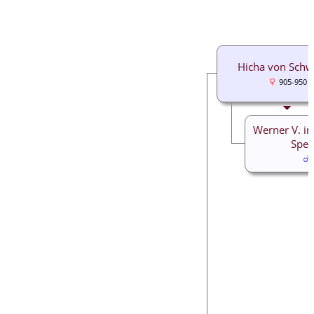
Hicha von Sch
905-950
Werner V. i
Spey