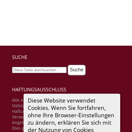
SUCHE
HAFTUNGSAUSSCHLUSS
Diese Website verwendet
Alle Angaben erfolgen ohne Gewähr für
Vollständigkeit oder Richtigkeit. Es wird keine
Cookies. Wenn Sie fortfahren,
Haftung übernommen für Schäden durch die
ohne Ihre Browser-Einstellungen
Verwendung von Informationen aus diesem Online-
zu ändern, erklären Sie sich mit
Angebot oder durch das Fehlen von Informationen.
Dies gilt auch für Inhalte Dritter, die über dieses
der Nutzung von Cookies