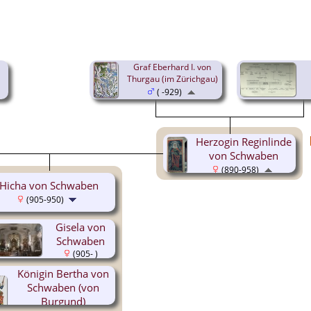
Graf Eberhard I. von
Thurgau (im Zürichgau)
( -929)
Herzogin Reginlinde
von Schwaben
(890-958)
Hicha von Schwaben
(905-950)
Gisela von
Schwaben
(905- )
Königin Bertha von
Schwaben (von
Burgund)