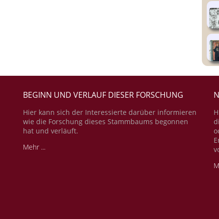
BEGINN UND VERLAUF DIESER FORSCHUNG
N
Hier kann sich der Interessierte darüber informieren
H
wie die Forschung dieses Stammbaums begonnen
d
hat und verläuft.
o
E
Mehr ...
v
M