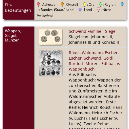
Pin-
: Adresse
: Ortsteil
: Ort
: Region
: (Bundes-)Staat/-Land
: Land
: Nicht
Bedeutungen
festgelegt
Wappen,
Schwend Familie - Siegel
Siegel,
Siegel von. Johannes II,
Münzen
Johannes III und Konrad II
Röust, Waldmann, Escher,
Escher, Schwend, Göldli,
Rordorf, Murer - Edlibachs
Wappenbuch
Aus Edlibachs
Wappenbuch: Wappen der
zürcherischen Ratsherren
und Zunftmeister, die im
Waldmannischen Auflaufe
abgesetzt wurden. Erste
Reihe: Heinrich Röust, Hans
Waldmann, Heinrich Escher
(v. Luchs), Hans Escher (v.
Luchs). Zweite Reihe: