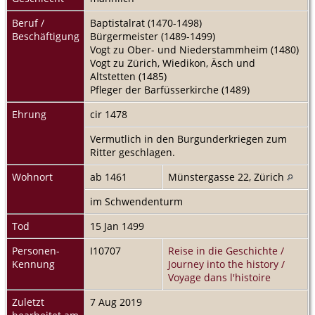
Beruf /
Baptistalrat (1470-1498)
Beschäftigung
Bürgermeister (1489-1499)
Vogt zu Ober- und Niederstammheim (1480)
Vogt zu Zürich, Wiedikon, Äsch und
Altstetten (1485)
Pfleger der Barfüsserkirche (1489)
Ehrung
cir 1478
Vermutlich in den Burgunderkriegen zum
Ritter geschlagen.
Wohnort
ab 1461
Münstergasse 22, Zürich
im Schwendenturm
Tod
15 Jan 1499
Personen-
I10707
Reise in die Geschichte /
Kennung
Journey into the history /
Voyage dans l'histoire
Zuletzt
7 Aug 2019