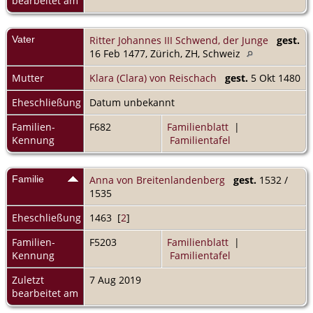
bearbeitet am
Vater
Ritter Johannes III Schwend, der Junge
gest.
16 Feb 1477, Zürich, ZH, Schweiz
Mutter
Klara (Clara) von Reischach
gest.
5 Okt 1480
Eheschließung
Datum unbekannt
Familien-
F682
Familienblatt
|
Kennung
Familientafel
Familie
Anna von Breitenlandenberg
gest.
1532 /
1535
Eheschließung
1463 [
2
]
Familien-
F5203
Familienblatt
|
Kennung
Familientafel
Zuletzt
7 Aug 2019
bearbeitet am