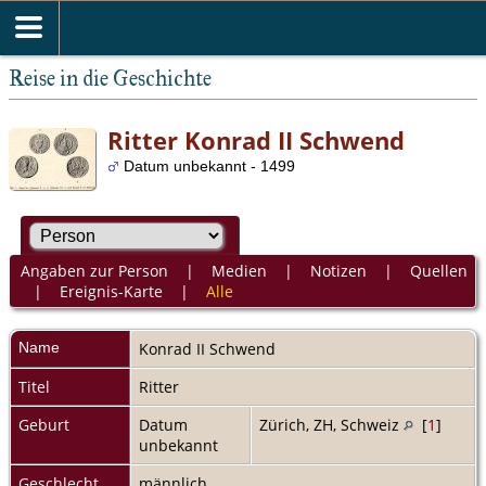
Reise in die Geschichte
Ritter Konrad II Schwend
Datum unbekannt - 1499
Angaben zur Person
|
Medien
|
Notizen
|
Quellen
|
Ereignis-Karte
|
Alle
Name
Konrad II
Schwend
Titel
Ritter
Geburt
Datum
Zürich, ZH, Schweiz
[
1
]
unbekannt
Geschlecht
männlich