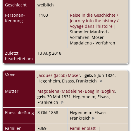
Geschlecht
weiblich
Personen-
I1103
Reise in die Geschichte /
Kennung
Journey into the history /
Voyage dans l'histoire
|
Stammler Manfred -
Vorfahren, Moser
Magdalena - Vorfahren
Zuletzt
13 Aug 2018
bearbeitet am
Vater
Jacques (Jacob) Moser
,
geb.
5 Jun 1824,
Hegenheim, Elsass, Frankreich
Mutter
Magdalena (Madeleine) Boeglin (Böglin)
,
geb.
30 Mai 1831, Hegenheim, Elsass,
Frankreich
Eheschließung
3 Okt 1858
Hegenheim, Elsass,
Frankreich
Familien-
F369
Familienblatt
|