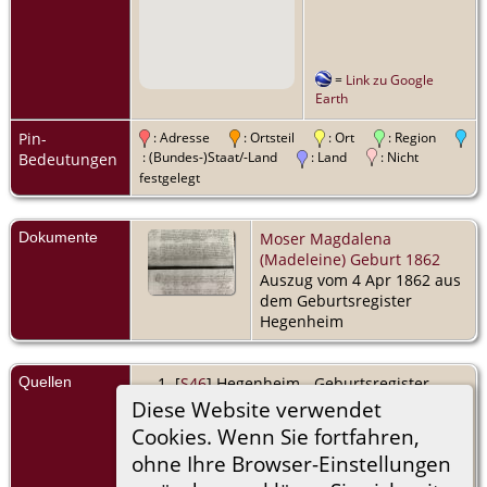
=
Link zu Google
Earth
Pin-
: Adresse
: Ortsteil
: Ort
: Region
: (Bundes-)Staat/-Land
: Land
: Nicht
Bedeutungen
festgelegt
Dokumente
Moser Magdalena
(Madeleine) Geburt 1862
Auszug vom 4 Apr 1862 aus
dem Geburtsregister
Hegenheim
Quellen
[
S46
] Hegenheim - Geburtsregister.
Eintrag No. 24 vom 4 Apr 1862
Diese Website verwendet
Cookies. Wenn Sie fortfahren,
[
S45
] Hegenheim - Heiratsregister.
ohne Ihre Browser-Einstellungen
Microfilm - Hegenheim NMD 1883 -
1892