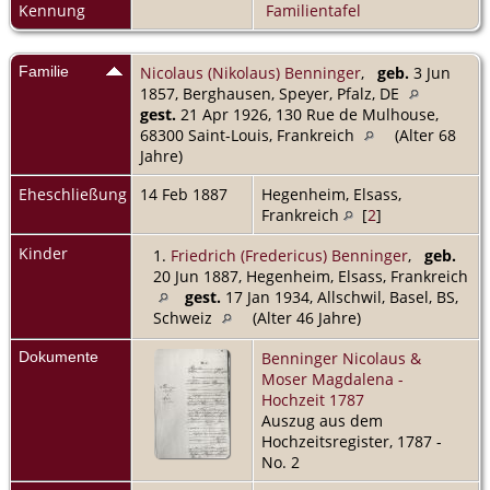
Kennung
Familientafel
Familie
Nicolaus (Nikolaus) Benninger
,
geb.
3 Jun
1857, Berghausen, Speyer, Pfalz, DE
gest.
21 Apr 1926, 130 Rue de Mulhouse,
68300 Saint-Louis, Frankreich
(Alter 68
Jahre)
Eheschließung
14 Feb 1887
Hegenheim, Elsass,
Frankreich
[
2
]
Kinder
1.
Friedrich (Fredericus) Benninger
,
geb.
20 Jun 1887, Hegenheim, Elsass, Frankreich
gest.
17 Jan 1934, Allschwil, Basel, BS,
Schweiz
(Alter 46 Jahre)
Dokumente
Benninger Nicolaus &
Moser Magdalena -
Hochzeit 1787
Auszug aus dem
Hochzeitsregister, 1787 -
No. 2