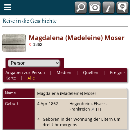
Reise in die Geschichte
Magdalena (Madeleine) Moser
1862 -
Angaben zur Person
|
Medien
|
Quellen
|
Ereignis-
Karte
|
Alle
Name
Magdalena (Madeleine)
Moser
Geburt
4 Apr 1862
Hegenheim, Elsass,
Frankreich
[
1
]
Geboren in der Wohnung der Eltern um
drei Uhr morgens.