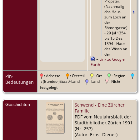
Propstei.
(Nachmalig
das Haus
zum Loch an
der
Römergasse)
- 29 Jul 1354
bis 15 Dez
1394 - Haus
des Wisso an
der
=
Link zu Google
Kirchgasse
Earth
Pin-
: Adresse
: Ortsteil
: Ort
: Region
: (Bundes-)Staat/-Land
: Land
: Nicht
Bedeutungen
festgelegt
Geschichten
Schwend - Eine Zürcher
Familie
PDF vom Neujahrsblatt der
Stadtbibliothek Zürich 1901
(Nr. 257)
(Autor: Ernst Diener)