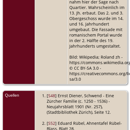
nahm hier der Sage nach
Quartier. Wahrscheinlich im
13. Jh. erbaut. Das 2. und 3.
Obergeschoss wurde im 14.
und 16. Jahrhundert
umgebaut. Die Fassade mit
romanischem Portal wurde
in der 2. Hälfte des 19.
Jahrhunderts umgestaltet.
Bild: Wikipedia; Roland zh -
https://commons.wikimedia.org
© CC BY-SA 3.0 -
https://creativecommons.org/li
sa/3.0
Quellen
[
S48
] Ernst Diener, Schwend - Eine
Zürcher Familie (c. 1250 - 1536) -
Neujahrsblatt 1901 (Nr. 257),
(Stadtbibliothek Zürich), Seite 12.
[
S52
] Eduard Rübel, Ahnentafel Rübel-
Blass, Blatt 28.