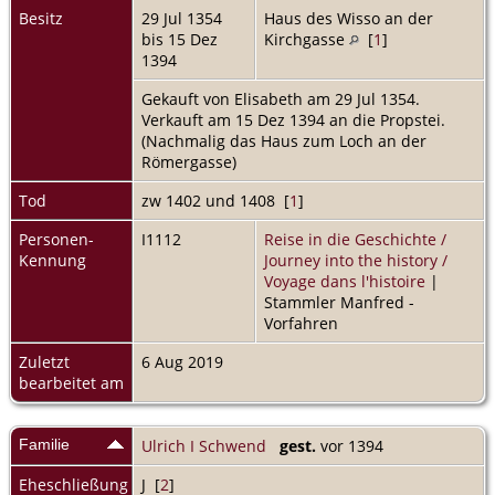
Besitz
29 Jul 1354
Haus des Wisso an der
bis 15 Dez
Kirchgasse
[
1
]
1394
Gekauft von Elisabeth am 29 Jul 1354.
Verkauft am 15 Dez 1394 an die Propstei.
(Nachmalig das Haus zum Loch an der
Römergasse)
Tod
zw 1402 und 1408 [
1
]
Personen-
I1112
Reise in die Geschichte /
Kennung
Journey into the history /
Voyage dans l'histoire
|
Stammler Manfred -
Vorfahren
Zuletzt
6 Aug 2019
bearbeitet am
Familie
Ulrich I Schwend
gest.
vor 1394
Eheschließung
J [
2
]