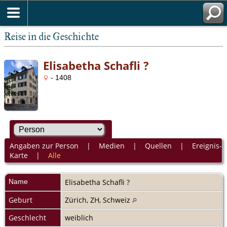
Reise in die Geschichte
Elisabetha Schafli ?
- 1408
Angaben zur Person
|
Medien
|
Quellen
|
Ereignis-
Karte
|
Alle
Name
Elisabetha
Schafli ?
Geburt
Zürich, ZH, Schweiz
Geschlecht
weiblich