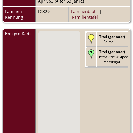
Apr 963 (Alter 53 Jahre)
Familien-
F2329
Familienblatt
|
Kennung
Familientafel
Ereignis-Karte
Titel (genauer)
- Er
- - Reims
Titel (genauer)
- Gr
https://de.wikipedia
- - Methingau