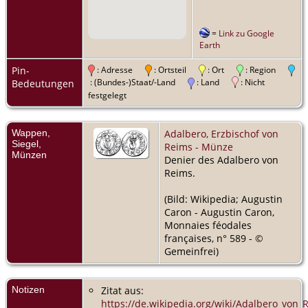
=
Link zu Google
Earth
Pin-
: Adresse
: Ortsteil
: Ort
: Region
: (Bundes-)Staat/-Land
: Land
: Nicht
Bedeutungen
festgelegt
Wappen,
Adalbero, Erzbischof von
Siegel,
Reims - Münze
Münzen
Denier des Adalbero von
Reims.
(Bild: Wikipedia; Augustin
Caron - Augustin Caron,
Monnaies féodales
françaises, n° 589 - ©
Gemeinfrei)
Notizen
Zitat aus:
https://de.wikipedia.org/wiki/Adalbero_von_