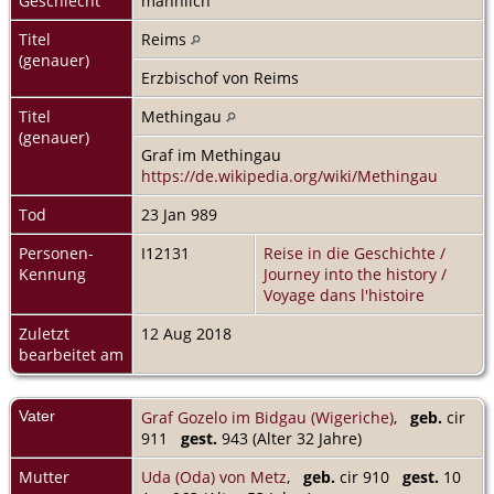
Geschlecht
männlich
Titel
Reims
(genauer)
Erzbischof von Reims
Titel
Methingau
(genauer)
Graf im Methingau
https://de.wikipedia.org/wiki/Methingau
Tod
23 Jan 989
Personen-
I12131
Reise in die Geschichte /
Kennung
Journey into the history /
Voyage dans l'histoire
Zuletzt
12 Aug 2018
bearbeitet am
Vater
Graf Gozelo im Bidgau (Wigeriche)
,
geb.
cir
911
gest.
943 (Alter 32 Jahre)
Mutter
Uda (Oda) von Metz
,
geb.
cir 910
gest.
10