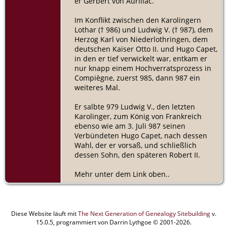
er Gerbert von Aurillac.
Im Konflikt zwischen den Karolingern
Lothar († 986) und Ludwig V. († 987), dem
Herzog Karl von Niederlothringen, dem
deutschen Kaiser Otto II. und Hugo Capet,
in den er tief verwickelt war, entkam er
nur knapp einem Hochverratsprozess in
Compiègne, zuerst 985, dann 987 ein
weiteres Mal.
Er salbte 979 Ludwig V., den letzten
Karolinger, zum König von Frankreich
ebenso wie am 3. Juli 987 seinen
Verbündeten Hugo Capet, nach dessen
Wahl, der er vorsaß, und schließlich
dessen Sohn, den späteren Robert II.
Mehr unter dem Link oben..
Diese Website läuft mit
The Next Generation of Genealogy Sitebuilding
v.
15.0.5, programmiert von Darrin Lythgoe © 2001-2026.