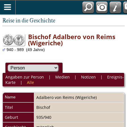
Reise in die Geschichte
Bischof Adalbero von Reims
(Wigeriche)
940 - 989 (49 Jahre)
Angaben zur Person
|
Medien
|
Notizen
|
Ereignis-
Karte
|
Alle
Name
Adalbero
von Reims (Wigeriche)
Titel
Bischof
Geburt
935/940