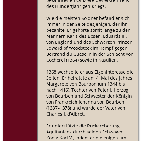
bekanntesten Offiziere des ersten Teils
des Hundertjährigen Kriegs.
Wie die meisten Söldner befand er sich
immer in der Seite desjenigen, der ihn
bezahlte. Er gehörte somit lange zu den
Männern Karls des Bösen, Eduards III.
von England und des Schwarzen Prinzen
Edward of Woodstock im Kampf gegen
Bertrand du Guesclin in der Schlacht von
Cocherel (1364) sowie in Kastilien.
1368 wechselte er aus Eigeninteresse die
Seiten. Er heiratete am 4. Mai des Jahres
Margarete von Bourbon (um 1344 bis
nach 1416), Tochter von Peter I. Herzog
von Bourbon und Schwester der Königin
von Frankreich Johanna von Bourbon
(1337–1378) und wurde der Vater von
Charles I. d’Albret.
Er unterstützte die Rückeroberung
Aquitaniens durch seinen Schwager
König Karl V., indem er diejenigen um