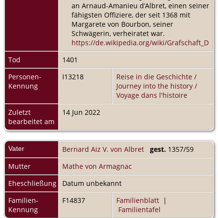
an Arnaud-Amanieu d’Albret, einen seiner
fähigsten Offiziere, der seit 1368 mit
Margarete von Bourbon, seiner
Schwägerin, verheiratet war.
https://de.wikipedia.org/wiki/Grafschaft_Dre
Tod
1401
Personen-
I13218
Reise in die Geschichte /
Kennung
Journey into the history /
Voyage dans l'histoire
Zuletzt
14 Jun 2022
bearbeitet am
Vater
Bernard Aiz V. von Albret
gest.
1357/59
Mutter
Mathe von Armagnac
Eheschließung
Datum unbekannt
Familien-
F14837
Familienblatt
|
Kennung
Familientafel