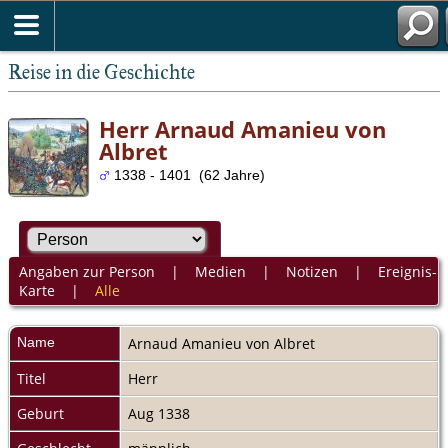
Reise in die Geschichte
Herr Arnaud Amanieu von
Albret
1338 - 1401 (62 Jahre)
Angaben zur Person
|
Medien
|
Notizen
|
Ereignis-
Karte
|
Alle
Name
Arnaud Amanieu
von Albret
Titel
Herr
Geburt
Aug 1338