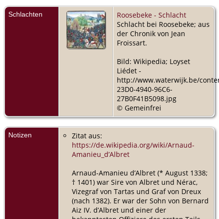
Schlachten
Roosebeke - Schlacht
Schlacht bei Roosebeke; aus
der Chronik von Jean
Froissart.
Bild: Wikipedia; Loyset
Liédet -
http://www.waterwijk.be/cont
23D0-4940-96C6-
27B0F41B5098.jpg
© Gemeinfrei
Notizen
Zitat aus:
https://de.wikipedia.org/wiki/Arnaud-
Amanieu_d’Albret
Arnaud-Amanieu d’Albret (* August 1338;
† 1401) war Sire von Albret und Nérac,
Vizegraf von Tartas und Graf von Dreux
(nach 1382). Er war der Sohn von Bernard
Aiz IV. d’Albret und einer der