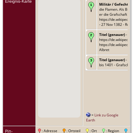
Ereignis-Karte
Militär / Gefecht
- 
die Flamen. Als Belo
er die Grafschaft Dr
https://de.wikipedia
- 27 Nov 1382 - Roo
Titel (genauer)
- He
https://de.wikipedia
https://de.wikipedia.
Albret
Titel (genauer)
- Gr
bis 1401 - Grafschaf
=
Link zu Google
Earth
Pin-
: Adresse
: Ortsteil
: Ort
: Region