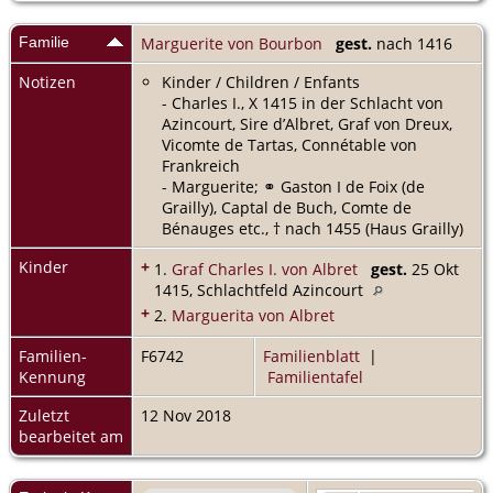
Familie
Marguerite von Bourbon
gest.
nach 1416
Notizen
Kinder / Children / Enfants
- Charles I., X 1415 in der Schlacht von
Azincourt, Sire d’Albret, Graf von Dreux,
Vicomte de Tartas, Connétable von
Frankreich
- Marguerite; ⚭ Gaston I de Foix (de
Grailly), Captal de Buch, Comte de
Bénauges etc., † nach 1455 (Haus Grailly)
Kinder
+
1.
Graf Charles I. von Albret
gest.
25 Okt
1415, Schlachtfeld Azincourt
+
2.
Marguerita von Albret
Familien-
F6742
Familienblatt
|
Kennung
Familientafel
Zuletzt
12 Nov 2018
bearbeitet am