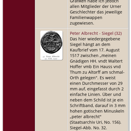
Grafiken habe ich jedoch
allen Mitglieder der Urner
Geschlechter das jeweilige
Familienwappen
zugewiesen.
Peter Albrecht - Siegel (32)
Das hier wiedergegebene
Siegel hängt an dem
Kaufbrief vom 17. August
1517 zwischen „meinen
Gnädigen HH. vndt Waltert
Hoffer vmb Ein Hauss vnd
Thum zu Altorff am schmal-
Orth gelegen". Es weist
einen Durchmesser von 29
mm auf, eingefasst durch 2
einfache Linien. Über und
neben dem Schild ist je ein
Schriftband, darauf in 3 mm
hohen gotischen Minuskeln
„peter albrecht"
(Staatsarchiv Uri, No. 156).
Siegel-Abb. No. 32.