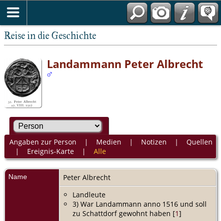
Reise in die Geschichte
Landammann Peter Albrecht
Angaben zur Person
|
Medien
|
Notizen
|
Quellen
|
Ereignis-Karte
|
Alle
Name
Peter
Albrecht
Landleute
3) War Landammann anno 1516 und soll
zu Schattdorf gewohnt haben [
1
]