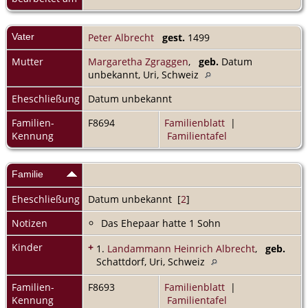
Vater
Peter Albrecht
gest.
1499
Mutter
Margaretha Zgraggen
,
geb.
Datum
unbekannt, Uri, Schweiz
Eheschließung
Datum unbekannt
Familien-
F8694
Familienblatt
|
Kennung
Familientafel
Familie
Eheschließung
Datum unbekannt [
2
]
Notizen
Das Ehepaar hatte 1 Sohn
Kinder
+
1.
Landammann Heinrich Albrecht
,
geb.
Schattdorf, Uri, Schweiz
Familien-
F8693
Familienblatt
|
Kennung
Familientafel