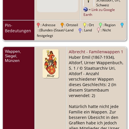
Schattdorf, Uri,
Schweiz
=
Link zu Google
Earth
Pin-
: Adresse
: Ortsteil
: Ort
: Region
: (Bundes-)Staat/-Land
: Land
: Nicht
Bedeutungen
festgelegt
Wappen,
Albrecht - Familenwappen 1
Siegel,
Huber Emil (1867-1934),
Münzen
Altdorf, Urner Wappenbuch,
S. 1 / © Staatsarchiv Uri,
Altdorf - Anzahl
verschiedener Wappen
dieses Geschlechts: 2 (In
diesem Stammbaum
verwendet: 2)
Natürlich hatte nicht jede
Familie ein Wappen. Zur
besseren Übesicht in den
Grafiken habe ich jedoch
allen Mitglieder der Urner