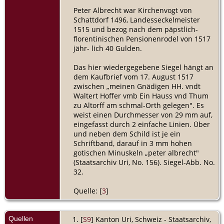
Peter Albrecht war Kirchenvogt von
Schattdorf 1496, Landesseckelmeister
1515 und bezog nach dem päpstlich-
florentinischen Pensionenrodel von 1517
jähr- lich 40 Gulden.
Das hier wiedergegebene Siegel hängt an
dem Kaufbrief vom 17. August 1517
zwischen „meinen Gnädigen HH. vndt
Waltert Hoffer vmb Ein Hauss vnd Thum
zu Altorff am schmal-Orth gelegen". Es
weist einen Durchmesser von 29 mm auf,
eingefasst durch 2 einfache Linien. Über
und neben dem Schild ist je ein
Schriftband, darauf in 3 mm hohen
gotischen Minuskeln „peter albrecht"
(Staatsarchiv Uri, No. 156). Siegel-Abb. No.
32.
Quelle: [
3
]
Quellen
[
S9
] Kanton Uri, Schweiz - Staatsarchiv,