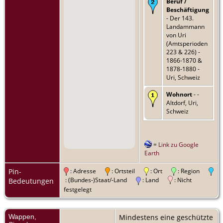
Beruf /
Beschäftigung
- Der 143.
Landammann
von Uri
(Amtsperioden
223 & 226) -
1866-1870 &
1878-1880 -
Uri, Schweiz
Wohnort
- -
Altdorf, Uri,
Schweiz
=
Link zu Google
Earth
Pin-
: Adresse
: Ortsteil
: Ort
: Region
: (Bundes-)Staat/-Land
: Land
: Nicht
Bedeutungen
festgelegt
Wappen,
Mindestens eine geschützte