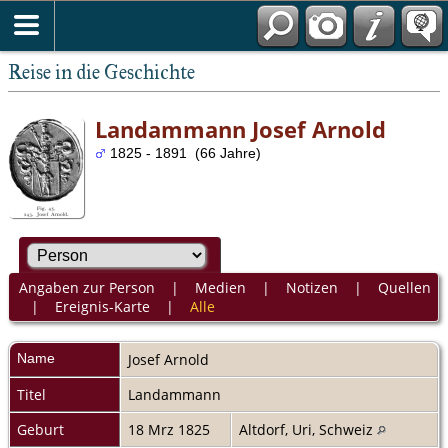
Reise in die Geschichte
Landammann Josef Arnold
1825 - 1891 (66 Jahre)
Angaben zur Person
|
Medien
|
Notizen
|
Quellen
|
Ereignis-Karte
|
Alle
Name
Josef
Arnold
Titel
Landammann
Geburt
18 Mrz 1825
Altdorf, Uri, Schweiz