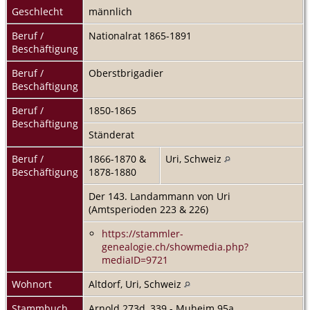
Geschlecht
männlich
Beruf /
Nationalrat 1865-1891
Beschäftigung
Beruf /
Oberstbrigadier
Beschäftigung
Beruf /
1850-1865
Beschäftigung
Ständerat
Beruf /
1866-1870 &
Uri, Schweiz
Beschäftigung
1878-1880
Der 143. Landammann von Uri
(Amtsperioden 223 & 226)
https://stammler-
genealogie.ch/showmedia.php?
mediaID=9721
Wohnort
Altdorf, Uri, Schweiz
Stammbuch
Arnold 273d, 339 - Muheim 95a