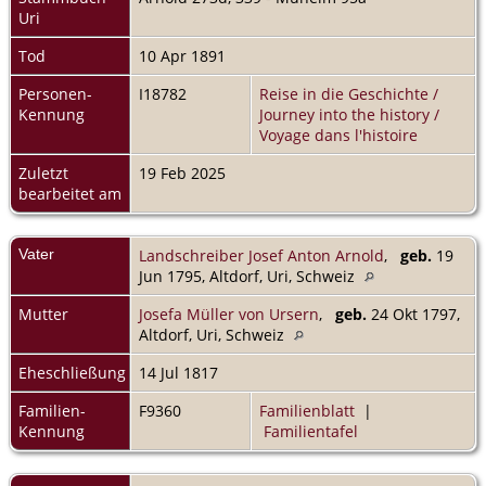
Uri
Tod
10 Apr 1891
Personen-
I18782
Reise in die Geschichte /
Kennung
Journey into the history /
Voyage dans l'histoire
Zuletzt
19 Feb 2025
bearbeitet am
Vater
Landschreiber Josef Anton Arnold
,
geb.
19
Jun 1795, Altdorf, Uri, Schweiz
Mutter
Josefa Müller von Ursern
,
geb.
24 Okt 1797,
Altdorf, Uri, Schweiz
Eheschließung
14 Jul 1817
Familien-
F9360
Familienblatt
|
Kennung
Familientafel