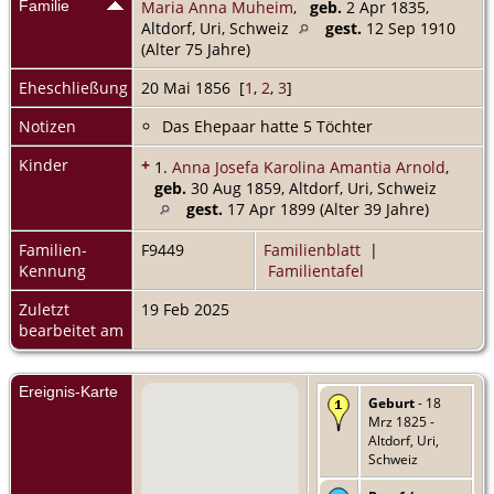
Familie
Maria Anna Muheim
,
geb.
2 Apr 1835,
Altdorf, Uri, Schweiz
gest.
12 Sep 1910
(Alter 75 Jahre)
Eheschließung
20 Mai 1856 [
1
,
2
,
3
]
Notizen
Das Ehepaar hatte 5 Töchter
Kinder
+
1.
Anna Josefa Karolina Amantia Arnold
,
geb.
30 Aug 1859, Altdorf, Uri, Schweiz
gest.
17 Apr 1899 (Alter 39 Jahre)
Familien-
F9449
Familienblatt
|
Kennung
Familientafel
Zuletzt
19 Feb 2025
bearbeitet am
Ereignis-Karte
Geburt
- 18
Mrz 1825 -
Altdorf, Uri,
Schweiz