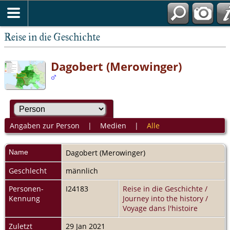
Reise in die Geschichte
Dagobert (Merowinger)
Angaben zur Person
|
Medien
|
Alle
Name
Dagobert
(Merowinger)
Geschlecht
männlich
Personen-
I24183
Reise in die Geschichte /
Kennung
Journey into the history /
Voyage dans l'histoire
Zuletzt
29 Jan 2021