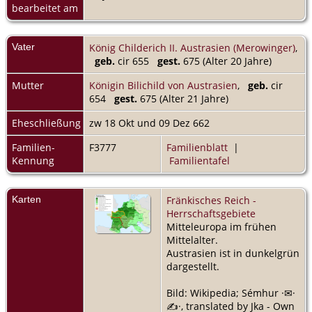
bearbeitet am
Vater
König Childerich II. Austrasien (Merowinger)
,
geb.
cir 655
gest.
675 (Alter 20 Jahre)
Mutter
Königin Bilichild von Austrasien
,
geb.
cir
654
gest.
675 (Alter 21 Jahre)
Eheschließung
zw 18 Okt und 09 Dez 662
Familien-
F3777
Familienblatt
|
Kennung
Familientafel
Karten
Fränkisches Reich -
Herrschaftsgebiete
Mitteleuropa im frühen
Mittelalter.
Austrasien ist in dunkelgrün
dargestellt.
Bild: Wikipedia; Sémhur ·✉·
✍·, translated by Jka - Own