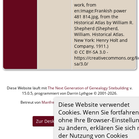
work, from
en:Image:Frankish power
481 814.jpg, from the
Historical Atlas by William R.
Shepherd (Shepherd,
William. Historical Atlas.
New York: Henry Holt and
Company, 1911.)
© CC BY-SA 3.0 -
https://creativecommons.org/li
sa/3.0/
Diese Website läuft mit
The Next Generation of Genealogy Sitebuilding
v.
15.0.5, programmiert von Darrin Lythgoe © 2001-2026.
Betreut von
Manfred Stammler
. |
Datenschutzerklärung
.
Diese Website verwendet
Cookies. Wenn Sie fortfahren
Impressum
ohne Ihre Browser-Einstellu
Zur Desktop-Webseite wechseln
zu ändern, erklären Sie sich 
der Nutzung von Cookies