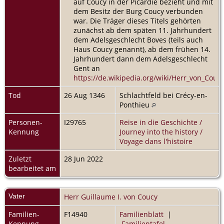
auf Coucy in der Picardie bezieht und mit
dem Besitz der Burg Coucy verbunden
war. Die Träger dieses Titels gehörten
zunächst ab dem späten 11. Jahrhundert
dem Adelsgeschlecht Boves (teils auch
Haus Coucy genannt), ab dem frühen 14.
Jahrhundert dann dem Adelsgeschlecht
Gent an
https://de.wikipedia.org/wiki/Herr_von_Couc
Tod
26 Aug 1346
Schlachtfeld bei Crécy-en-
Ponthieu
Personen-
I29765
Reise in die Geschichte /
Kennung
Journey into the history /
Voyage dans l'histoire
Zuletzt
28 Jun 2022
bearbeitet am
Vater
Herr Guillaume I. von Coucy
Familien-
F14940
Familienblatt
|
Kennung
Familientafel