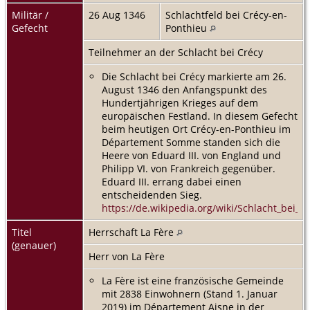
Militär /
26 Aug 1346
Schlachtfeld bei Crécy-en-
Gefecht
Ponthieu
Teilnehmer an der Schlacht bei Crécy
Die Schlacht bei Crécy markierte am 26.
August 1346 den Anfangspunkt des
Hundertjährigen Krieges auf dem
europäischen Festland. In diesem Gefecht
beim heutigen Ort Crécy-en-Ponthieu im
Département Somme standen sich die
Heere von Eduard III. von England und
Philipp VI. von Frankreich gegenüber.
Eduard III. errang dabei einen
entscheidenden Sieg.
https://de.wikipedia.org/wiki/Schlacht_bei_C
Titel
Herrschaft La Fère
(genauer)
Herr von La Fère
La Fère ist eine französische Gemeinde
mit 2838 Einwohnern (Stand 1. Januar
2019) im Département Aisne in der