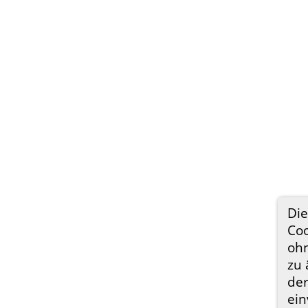
Di
Coo
ohn
zu 
der
ein