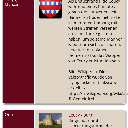
Als Enguerrand I. de Coucy
Herrschaft
Münzen
während eines Kampfes
Marle
gegen die Sarazenen sein
Banner zu Boden fiel, soll er
Titel
(genauer)
-
seinen roten Umhang mit
Herr von
weißen Streifen versehen
Oisy - -
an seine Lanze gesteckt
Herrschaft
haben, um so seine Männer
Oisy
wieder um sich zu scharen.
Erweitert mit blauen
Tod
- 26
Helmen soll so das Wappen
Aug 1346 -
von Coucy entstanden sein.
Schlachtfeld
bei Crécy-
en-Ponthieu
Bild: Wikipedia; Diese
Vektorgrafik wurde von
Flying jacket mit Inkscape
erstellt. -
https://fr.wikipedia.org/wiki/Uti
© Gemeinfrei
Orte
Coucy - Burg
Ringmauer und
Flankierungstürme der