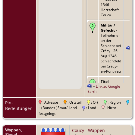
1346 -
Herrschaft
Coucy
Militär /
Gefecht
-
Teilnehmer
an der
Schlacht bei
Crécy - 26
Aug 1346 -
Schlachtfeld
bei Crécy-
en-Ponthieu
Titel
=
Link zu Google
(genauer)
-
Earth
Herr von La
Fère - -
Herrschaft
Pin-
: Adresse
: Ortsteil
: Ort
: Region
La Fère
: (Bundes-)Staat/-Land
: Land
: Nicht
Bedeutungen
festgelegt
Titel
(genauer)
-
Herr von
Wappen,
Coucy - Wappen
Marle - -
Siegel,