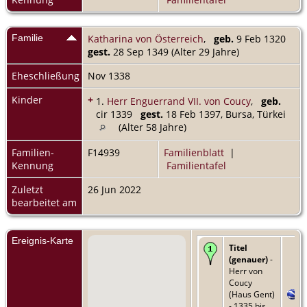
Familie
Katharina von Österreich
,
geb.
9 Feb 1320
gest.
28 Sep 1349 (Alter 29 Jahre)
Eheschließung
Nov 1338
Kinder
+
1.
Herr Enguerrand VII. von Coucy
,
geb.
cir 1339
gest.
18 Feb 1397, Bursa, Türkei
(Alter 58 Jahre)
Familien-
F14939
Familienblatt
|
Kennung
Familientafel
Zuletzt
26 Jun 2022
bearbeitet am
Ereignis-Karte
Titel
(genauer)
-
Herr von
Coucy
(Haus Gent)
- 1335 bis