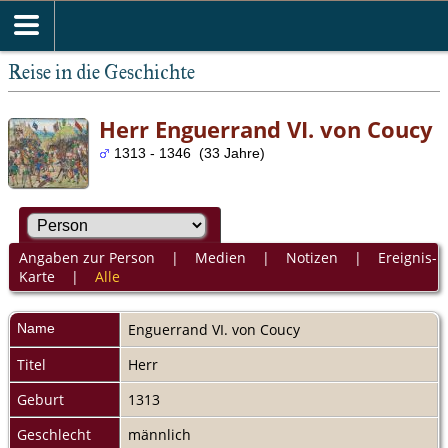
Reise in die Geschichte
Herr Enguerrand VI. von Coucy
1313 - 1346 (33 Jahre)
Angaben zur Person
|
Medien
|
Notizen
|
Ereignis-
Karte
|
Alle
Name
Enguerrand VI.
von Coucy
Titel
Herr
Geburt
1313
Geschlecht
männlich