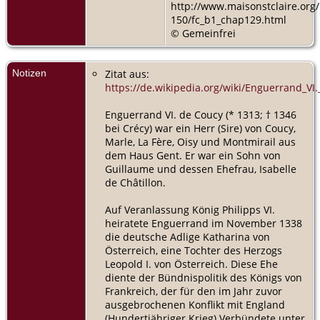
http://www.maisonstclaire.org/
150/fc_b1_chap129.html
© Gemeinfrei
Notizen
Zitat aus:
https://de.wikipedia.org/wiki/Enguerrand_VI
Enguerrand VI. de Coucy (* 1313; † 1346
bei Crécy) war ein Herr (Sire) von Coucy,
Marle, La Fère, Oisy und Montmirail aus
dem Haus Gent. Er war ein Sohn von
Guillaume und dessen Ehefrau, Isabelle
de Châtillon.
Auf Veranlassung König Philipps VI.
heiratete Enguerrand im November 1338
die deutsche Adlige Katharina von
Österreich, eine Tochter des Herzogs
Leopold I. von Österreich. Diese Ehe
diente der Bündnispolitik des Königs von
Frankreich, der für den im Jahr zuvor
ausgebrochenen Konflikt mit England
(Hundertjähriger Krieg) Verbündete unter