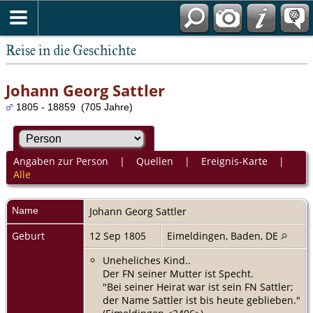
Reise in die Geschichte
Johann Georg Sattler
1805 - 18859 (705 Jahre)
Angaben zur Person
|
Quellen
|
Ereignis-Karte
|
Alle
Name
Johann Georg
Sattler
Geburt
12 Sep 1805
Eimeldingen, Baden, DE
Uneheliches Kind..
Der FN seiner Mutter ist Specht.
"Bei seiner Heirat war ist sein FN Sattler;
der Name Sattler ist bis heute geblieben."