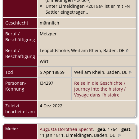
(Eimeldingen <2406>)
Unter Eimeldingen <2019a> ist er mit FN
Sattler eingetragen..
Geschlecht
männlich
Beruf /
Metzger
Beschäftigung
Beruf /
Leopoldshöhe, Weil am Rhein, Baden, DE
Beschäftigung
Wirt
Tod
5 Apr 18859
Weil am Rhein, Baden, DE
Personen-
I34297
Reise in die Geschichte /
Kennung
Journey into the history /
Voyage dans l'histoire
Zuletzt
4 Dez 2022
bearbeitet am
Mutter
Augusta Dorothea Specht
,
geb.
1764
gest.
11 Jan 1811, Eimeldingen, Baden, DE