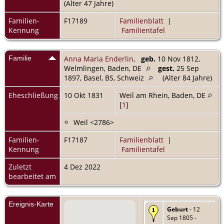
(Alter 47 Jahre)
Familien-
F17189
Familienblatt
|
Kennung
Familientafel
Familie
Anna Maria Enderlin
,
geb.
10 Nov 1812,
Welmlingen, Baden, DE
gest.
25 Sep
1897, Basel, BS, Schweiz
(Alter 84 Jahre)
Eheschließung
10 Okt 1831
Weil am Rhein, Baden, DE
[
1
]
Weil <2786>
Familien-
F17187
Familienblatt
|
Kennung
Familientafel
Zuletzt
4 Dez 2022
bearbeitet am
Ereignis-Karte
Geburt
- 12
Sep 1805 -