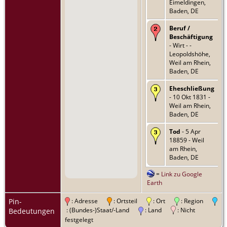
Eimeldingen,
Baden, DE
Beruf /
Beschäftigung
- Wirt - -
Leopoldshöhe,
Weil am Rhein,
Baden, DE
Eheschließung
- 10 Okt 1831 -
Weil am Rhein,
Baden, DE
Tod
- 5 Apr
18859 - Weil
am Rhein,
Baden, DE
=
Link zu Google
Earth
Pin-
: Adresse
: Ortsteil
: Ort
: Region
: (Bundes-)Staat/-Land
: Land
: Nicht
Bedeutungen
festgelegt