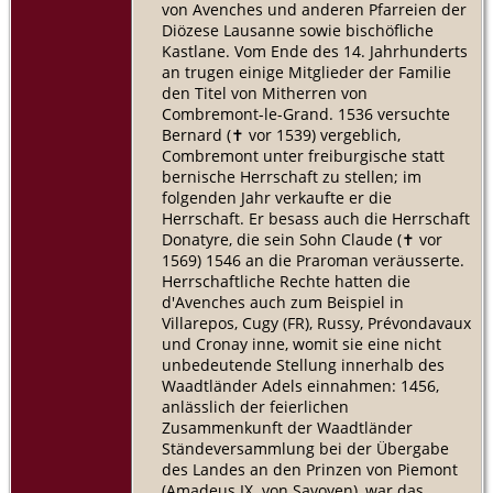
von Avenches und anderen Pfarreien der
Diözese Lausanne sowie bischöfliche
Kastlane. Vom Ende des 14. Jahrhunderts
an trugen einige Mitglieder der Familie
den Titel von Mitherren von
Combremont-le-Grand. 1536 versuchte
Bernard (​✝︎ vor 1539) vergeblich,
Combremont unter freiburgische statt
bernische Herrschaft zu stellen; im
folgenden Jahr verkaufte er die
Herrschaft. Er besass auch die Herrschaft
Donatyre, die sein Sohn Claude (​✝︎ vor
1569) 1546 an die Praroman veräusserte.
Herrschaftliche Rechte hatten die
d'Avenches auch zum Beispiel in
Villarepos, Cugy (FR), Russy, Prévondavaux
und Cronay inne, womit sie eine nicht
unbedeutende Stellung innerhalb des
Waadtländer Adels einnahmen: 1456,
anlässlich der feierlichen
Zusammenkunft der Waadtländer
Ständeversammlung bei der Übergabe
des Landes an den Prinzen von Piemont
(Amadeus IX. von Savoyen), war das