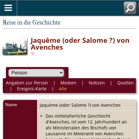
Reise in die Geschichte
Jaquème (oder Salome ?) von
Avenches
Angaben zur Person
|
Medien
|
Notizen
|
Quellen
|
Ereignis-Karte
|
Alle
Name
Jaquème (oder Salome ?)
von Avenches
Das mittelalterliche Geschlecht
d'Avenches, ist vom 12. Jahrhundert an
als Ministerialen des Bischofs von
Lausanne im Meieramt von Avenches