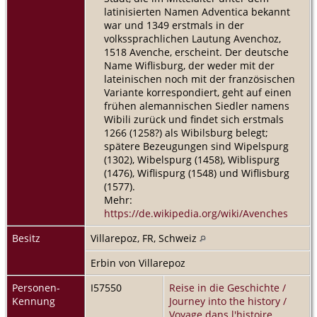
latinisierten Namen Adventica bekannt
war und 1349 erstmals in der
volkssprachlichen Lautung Avenchoz,
1518 Avenche, erscheint. Der deutsche
Name Wiflisburg, der weder mit der
lateinischen noch mit der französischen
Variante korrespondiert, geht auf einen
frühen alemannischen Siedler namens
Wibili zurück und findet sich erstmals
1266 (1258?) als Wibilsburg belegt;
spätere Bezeugungen sind Wipelspurg
(1302), Wibelspurg (1458), Wiblispurg
(1476), Wiflispurg (1548) und Wiflisburg
(1577).
Mehr:
https://de.wikipedia.org/wiki/Avenches
Besitz
Villarepoz, FR, Schweiz
Erbin von Villarepoz
Personen-
I57550
Reise in die Geschichte /
Kennung
Journey into the history /
Voyage dans l'histoire