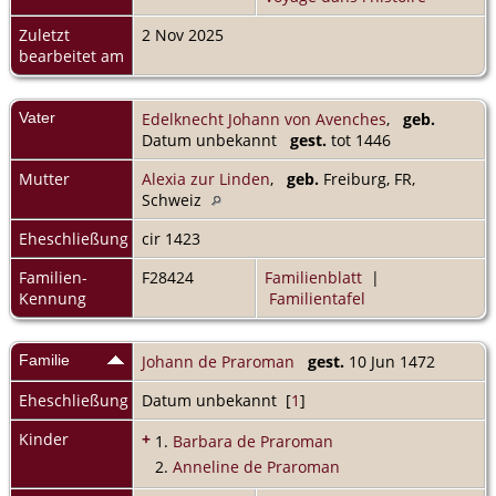
Zuletzt
2 Nov 2025
bearbeitet am
Vater
Edelknecht Johann von Avenches
,
geb.
Datum unbekannt
gest.
tot 1446
Mutter
Alexia zur Linden
,
geb.
Freiburg, FR,
Schweiz
Eheschließung
cir 1423
Familien-
F28424
Familienblatt
|
Kennung
Familientafel
Familie
Johann de Praroman
gest.
10 Jun 1472
Eheschließung
Datum unbekannt [
1
]
Kinder
+
1.
Barbara de Praroman
2.
Anneline de Praroman