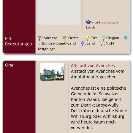
=
Link zu Google
Earth
Pin-
: Adresse
: Ortsteil
: Ort
: Region
: (Bundes-)Staat/-Land
: Land
: Nicht
Bedeutungen
festgelegt
Orte
Altstadt von Avenches
Altstadt von Avenches vom
Amphitheater gesehen
Avenches ist eine politische
Gemeinde im Schweizer
Kanton Waadt. Sie gehört
zum Distrikt Broye-Vully.
Der frühere deutsche Name
Wiflisburg oder Wifflisburg
wird heute kaum noch
verwendet.