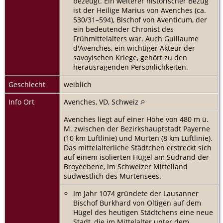
bezeugt. Ein weiterer historischer Bezug
ist der Heilige Marius von Avenches (ca.
530/31–594), Bischof von Aventicum, der
ein bedeutender Chronist des
Frühmittelalters war. Auch Guillaume
d'Avenches, ein wichtiger Akteur der
savoyischen Kriege, gehört zu den
herausragenden Persönlichkeiten.
Geschlecht
weiblich
Info Ort
Avenches, VD, Schweiz
Avenches liegt auf einer Höhe von 480 m ü.
M. zwischen der Bezirkshauptstadt Payerne
(10 km Luftlinie) und Murten (8 km Luftlinie).
Das mittelalterliche Städtchen erstreckt sich
auf einem isolierten Hügel am Südrand der
Broyeebene, im Schweizer Mittelland
südwestlich des Murtensees.
Im Jahr 1074 gründete der Lausanner
Bischof Burkhard von Oltigen auf dem
Hügel des heutigen Städtchens eine neue
Stadt, die im Mittelalter unter dem