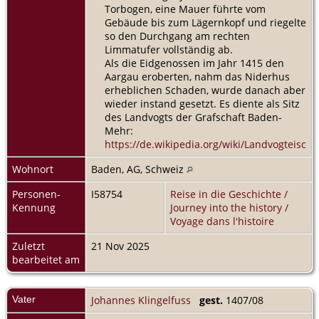
Torbogen, eine Mauer führte vom
Gebäude bis zum Lägernkopf und riegelte
so den Durchgang am rechten
Limmatufer vollständig ab.
Als die Eidgenossen im Jahr 1415 den
Aargau eroberten, nahm das Niderhus
erheblichen Schaden, wurde danach aber
wieder instand gesetzt. Es diente als Sitz
des Landvogts der Grafschaft Baden-
Mehr:
https://de.wikipedia.org/wiki/Landvogteisch
Wohnort
Baden, AG, Schweiz
Personen-
I58754
Reise in die Geschichte /
Kennung
Journey into the history /
Voyage dans l'histoire
Zuletzt
21 Nov 2025
bearbeitet am
Vater
Johannes Klingelfuss
gest.
1407/08