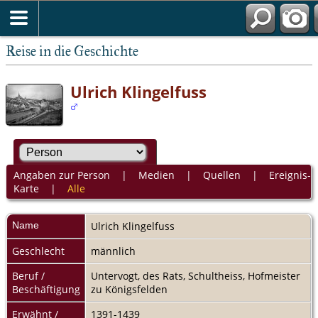
Reise in die Geschichte
Ulrich Klingelfuss
Angaben zur Person
|
Medien
|
Quellen
|
Ereignis-
Karte
|
Alle
Name
Ulrich
Klingelfuss
Geschlecht
männlich
Beruf /
Untervogt, des Rats, Schultheiss, Hofmeister
Beschäftigung
zu Königsfelden
Erwähnt /
1391-1439