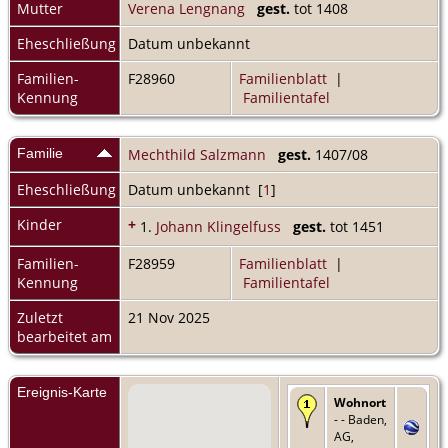
Mutter
Verena Lengnang
gest.
tot 1408
Eheschließung
Datum unbekannt
Familien-
F28960
Familienblatt
|
Kennung
Familientafel
Familie
Mechthild Salzmann
gest.
1407/08
Eheschließung
Datum unbekannt [
1
]
Kinder
+
1.
Johann Klingelfuss
gest.
tot 1451
Familien-
F28959
Familienblatt
|
Kennung
Familientafel
Zuletzt
21 Nov 2025
bearbeitet am
Ereignis-Karte
Wohnort
- - Baden,
AG,