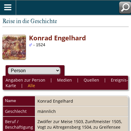
Reise in die Geschichte
Konrad Engelhard
- 1524
Angaben zur Person
|
Medien
|
Quellen
|
Ereignis-
Karte
|
Alle
Name
Konrad
Engelhard
Geschlecht
männlich
Beruf /
Zwölfer zur Meise 1503, Zunftmeister 1505,
Beschäftigung
Vogt zu Altregensberg 1504, zu Greifensee