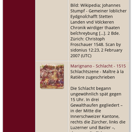
Bild: Wikipedia; Johannes
Stumpf - Gemeiner loblicher
Eydgnoſchafft Stetten
Landen vnd Völckeren
Chronik wirdiger thaaten
beſchreybung […]. 2 Bde.
Zürich: Christoph
Froschauer 1548. Scan by
sidonius 12:23, 2 February
2007 (UTC)
Marignano - Schlacht - 1515
Schlachtszene - Maître à la
Ratière zugeschrieben
Die Schlacht begann
ungewöhnlich spät gegen
15 Uhr. In drei
Gewalthaufen gegliedert –
in der Mitte die
Innerschweizer Kantone,
rechts die Zürcher, links die
Luzerner und Basler –,