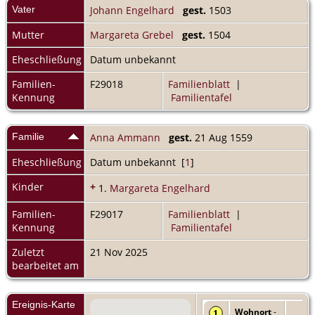
Vater
Johann Engelhard
gest.
1503
Mutter
Margareta Grebel
gest.
1504
Eheschließung
Datum unbekannt
Familien-
F29018
Familienblatt
|
Kennung
Familientafel
Familie
Anna Ammann
gest.
21 Aug 1559
Eheschließung
Datum unbekannt [
1
]
Kinder
+
1.
Margareta Engelhard
Familien-
F29017
Familienblatt
|
Kennung
Familientafel
Zuletzt
21 Nov 2025
bearbeitet am
Ereignis-Karte
Wohnort
-