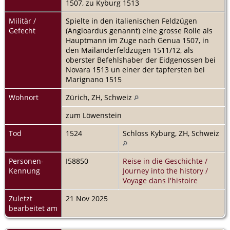
1507, zu Kyburg 1513
Militär /
Spielte in den italienischen Feldzügen
Gefecht
(Angloardus genannt) eine grosse Rolle als
Hauptmann im Zuge nach Genua 1507, in
den Mailänderfeldzügen 1511/12, als
oberster Befehlshaber der Eidgenossen bei
Novara 1513 un einer der tapfersten bei
Marignano 1515
Wohnort
Zürich, ZH, Schweiz
zum Löwenstein
Tod
1524
Schloss Kyburg, ZH, Schweiz
Personen-
I58850
Reise in die Geschichte /
Kennung
Journey into the history /
Voyage dans l'histoire
Zuletzt
21 Nov 2025
bearbeitet am