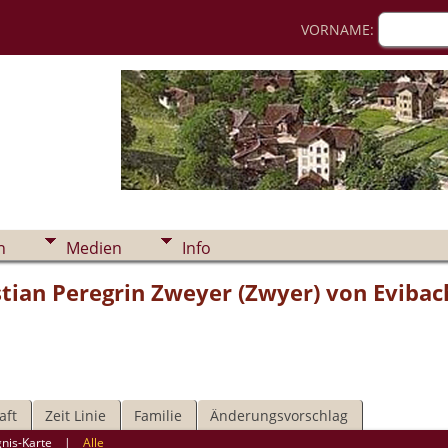
VORNAME:
n
Medien
Info
ian Peregrin Zweyer (Zwyer) von Evibac
aft
Zeit Linie
Familie
Änderungsvorschlag
gnis-Karte
|
Alle