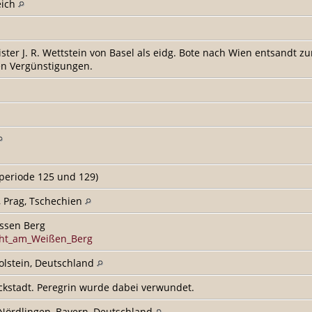
eich
er J. R. Wettstein von Basel als eidg. Bote nach Wien entsandt zu
en Vergünstigungen.
periode 125 und 129)
, Prag, Tschechien
ssen Berg
acht_am_Weißen_Berg
Holstein, Deutschland
ckstadt. Peregrin wurde dabei verwundet.
 Nördlingen, Bayern, Deutschland