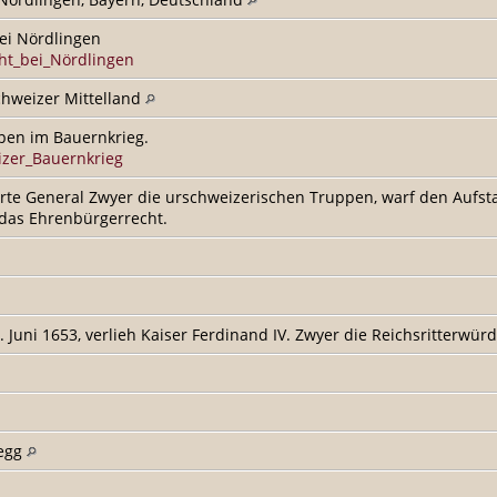
bei Nördlingen
cht_bei_Nördlingen
chweizer Mittelland
pen im Bauernkrieg.
eizer_Bauernkrieg
e General Zwyer die urschweizerischen Truppen, warf den Aufsta
 das Ehrenbürgerrecht.
Juni 1653, verlieh Kaiser Ferdinand IV. Zwyer die Reichsritterwürd
tegg