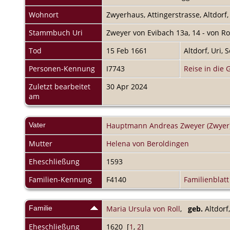
Wohnort
Zwyerhaus, Attingerstrasse, Altdorf,
Stammbuch Uri
Zweyer von Evibach 13a, 14 - von Ro
Tod
15 Feb 1661
Altdorf, Uri,
Personen-Kennung
I7743
Reise in die 
Zuletzt bearbeitet
30 Apr 2024
am
Vater
Hauptmann Andreas Zweyer (Zwyer)
Mutter
Helena von Beroldingen
Eheschließung
1593
Familien-Kennung
F4140
Familienblatt
Familie
Maria Ursula von Roll
,
geb.
Altdorf
Eheschließung
1620 [
1
,
2
]