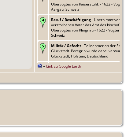
Obervogtes von Kaiserstuhl. - 1622 - Vogtei Kaisers
Aargau, Schweiz
Beruf / Beschäftigung
- Übernimmt von seinem
verstorbenen Vater das Amt des bischöflichen
Obervogtes von Klingnau - 1622 - Vogtei Klingnau,
Schweiz
Militär / Gefecht
- Teilnehmer an der Schlacht bei
Glückstadt. Peregrin wurde dabei verwundet. - 162
Glückstadt, Holstein, Deutschland
=
Link zu Google Earth
Militär / Gefecht
- Führer und Sieger in der Schla
bei Nördlingen
https://de.wikipedia.org/wiki/Schlacht_bei_Nördling
6 Sep 1634 - Schlachtfeld Nördlingen, Bayern,
Deutschland
Besitz
- Erwirbt Schloss Wartegg - vor 1644 - Schl
Wartegg
Beruf / Beschäftigung
- Landesstatthalter - 1645 -
Schweiz
Beruf / Beschäftigung
- Landeshauptmann - 1648
Uri, Schweiz