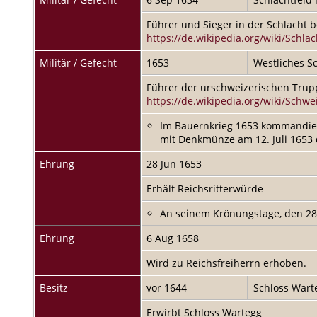
Führer und Sieger in der Schlacht 
https://de.wikipedia.org/wiki/Schla
Militär / Gefecht
1653
Westliches S
Führer der urschweizerischen Trup
https://de.wikipedia.org/wiki/Schw
Im Bauernkrieg 1653 kommandiert
mit Denkmünze am 12. Juli 1653
Ehrung
28 Jun 1653
Erhält Reichsritterwürde
An seinem Krönungstage, den 28. 
Ehrung
6 Aug 1658
Wird zu Reichsfreiherrn erhoben.
Besitz
vor 1644
Schloss War
Erwirbt Schloss Wartegg