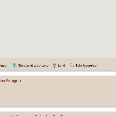
 Region
: (Bundes-)Staat/-Land
: Land
: Nicht festgelegt
ian Peregrin