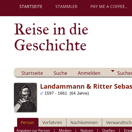
STARTSEITE
STAMMLER
PAY ME A COFFEE..
Reise in die
Geschichte
Startseite
Suche
Anmelden
Suche
Landammann & Ritter Sebast
1597 - 1661 (64 Jahre)
Person
Vorfahren
Nachkommen
Verwandtsch
Angaben zur Person
|
Medien
|
Notizen
|
Quellen
|
Erei