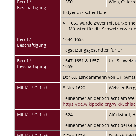
Beruf /
1650
Wien, Österr
Beschäftigung
Eidgenössischer Bote
1650 wurde Zwyer mit Bürgermeist
Münster für die Schweiz erwirkt
Beruf /
1644-1658
Beschäftigung
Tagsatzungsgesandter für Uri
Beruf /
1647-1651 & 1657-
Uri, Schweiz
Beschäftigung
1659
Der 69. Landammann von Uri (Amts
Militär / Gefecht
8 Nov 1620
Weisser Berg
Teilnehmer an der Schlacht am Wei
https://de.wikipedia.org/wiki/Schl
Militär / Gefecht
1624
Glückstadt, 
Teilnehmer an der Schlacht bei Glü
Militär / Gefecht
6 Sep 1634
Schlachtfeld