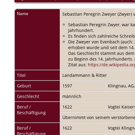
Name
Sebastian Peregrin
Zweyer (Zwyer) 
Sebastian Peregrin Zwyer, war ka
Jahrhundert.
Es finden sich zahlreiche Schrei
Die Zweyer von Evenbach (auch: 
erhoben wurde und seit dem 14. 
Das Geschlecht stammt aus dem W
zu Beginn des 14. Jahrhunderts. 
Zitat aus:
https://de.wikipedia.o
Titel
Landammann & Ritter
Geburt
1597
Klingnau, AG
Geschlecht
männlich
Beruf /
1622
Vogtei Kaiser
Beschäftigung
Übernimmt von seinem verstorbenen
Beruf /
1622
Vogtei Kling
Beschäftigung