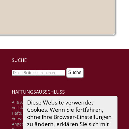
SUCHE
HAFTUNGSAUSSCHLUSS
Diese Website verwendet
Alle Angaben erfolgen ohne Gewähr für
Vollständigkeit oder Richtigkeit. Es wird keine
Cookies. Wenn Sie fortfahren,
Haftung übernommen für Schäden durch die
ohne Ihre Browser-Einstellungen
Verwendung von Informationen aus diesem Online-
zu ändern, erklären Sie sich mit
Angebot oder durch das Fehlen von Informationen.