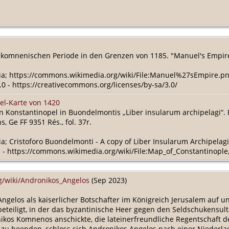
komnenischen Periode in den Grenzen von 1185. "Manuel's Empir
dia; https://commons.wikimedia.org/wiki/File:Manuel%27sEmpire.p
0 - https://creativecommons.org/licenses/by-sa/3.0/
el-Karte von 1420
n Konstantinopel in Buondelmontis „Liber insularum archipelagi“. 
s, Ge FF 9351 Rés., fol. 37r.
ia; Cristoforo Buondelmonti - A copy of Liber Insularum Archipelagi
 - https://commons.wikimedia.org/wiki/File:Map_of_Constantinopl
rg/wiki/Andronikos_Angelos
(Sep 2023)
ngelos als kaiserlicher Botschafter im Königreich Jerusalem auf un
teiligt, in der das byzantinische Heer gegen den Seldschukensultan
ikos Komnenos anschickte, die lateinerfreundliche Regentschaft d
zu beenden, schloss sich Andronikos Angelos nach einer Niederla