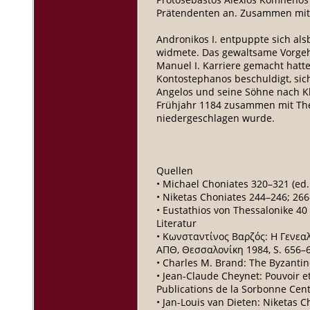
Prätendenten an. Zusammen mit 
Andronikos I. entpuppte sich als
widmete. Das gewaltsame Vorgehe
Manuel I. Karriere gemacht hat
Kontostephanos beschuldigt, si
Angelos und seine Söhne nach Kl
Frühjahr 1184 zusammen mit Theo
niedergeschlagen wurde.
Quellen
• Michael Choniates 320–321 (ed
• Niketas Choniates 244–246; 266
• Eustathios von Thessalonike 40
Literatur
• Κωνσταντίνος Βαρζός: Η Γενεαλ
ΑΠΘ, Θεσσαλονίκη 1984, S. 656–6
• Charles M. Brand: The Byzantin
• Jean-Claude Cheynet: Pouvoir e
Publications de la Sorbonne Centr
• Jan-Louis van Dieten: Niketas 