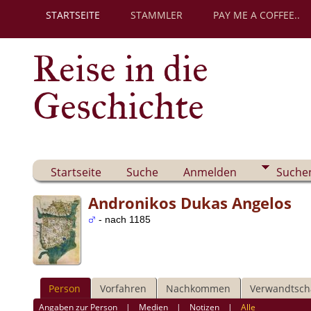
STARTSEITE
STAMMLER
PAY ME A COFFEE..
Reise in die
Geschichte
Startseite
Suche
Anmelden
Suche
Andronikos Dukas Angelos
- nach 1185
Person
Vorfahren
Nachkommen
Verwandtsch
Angaben zur Person
|
Medien
|
Notizen
|
Alle