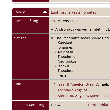
Familie
Euphrosyne Kastamonnites
Eheschließung
spätestens 1155
Andronikos war verheiratet mit 
Notizen
Das Paar hatte sechs Söhne und 
- Konstantin
- Johannes
- Alexios III.
- Theodoros
- Andronikos
- Isaak II.
- Theodora
- Irene
Kinder
+
1.
Isaak II, Angelos (Byzanz)
,
geb.
2.
Theodora Angelos
3.
Alexios III. Angelos, Komnenos 
Familien-Kennung
F3874
Familienblatt