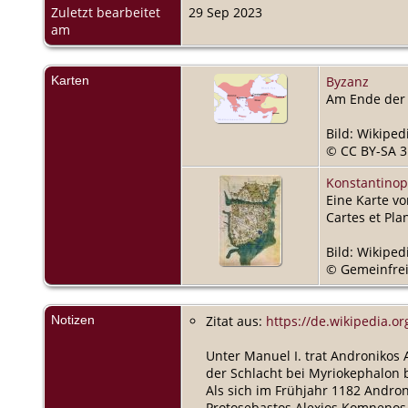
Zuletzt bearbeitet
29 Sep 2023
am
Karten
Byzanz
Am Ende der 
Bild: Wikipe
© CC BY-SA 3.
Konstantinop
Eine Karte vo
Cartes et Plan
Bild: Wikiped
© Gemeinfrei
Notizen
Zitat aus:
https://de.wikipedia.o
Unter Manuel I. trat Andronikos A
der Schlacht bei Myriokephalon be
Als sich im Frühjahr 1182 Andron
Protosebastos Alexios Komnenos 