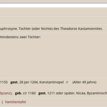
Euphrosyne, Tochter (oder Nichte) des Theodoros Kastamonnites.
mindestens zwei Töchter:
1155
gest.
28 Jan 1204, Konstantinopel
(Alter 49 Jahre)
(Byzanz)
,
geb.
cir 1160
gest.
1211 oder später, Nicäa, Byzantinisc
|
Familientafel