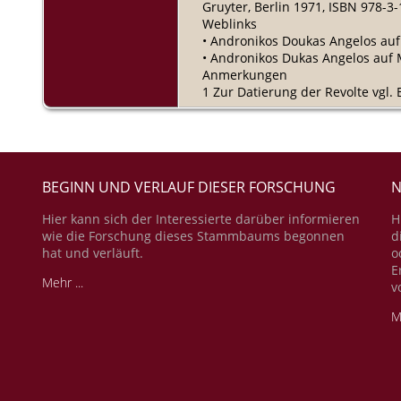
Gruyter, Berlin 1971, ISBN 978-3-
Weblinks
• Andronikos Doukas Angelos au
• Andronikos Dukas Angelos auf M
Anmerkungen
1 Zur Datierung der Revolte vgl. 
BEGINN UND VERLAUF DIESER FORSCHUNG
N
Hier kann sich der Interessierte darüber informieren
H
wie die Forschung dieses Stammbaums begonnen
d
hat und verläuft.
o
E
Mehr ...
v
M