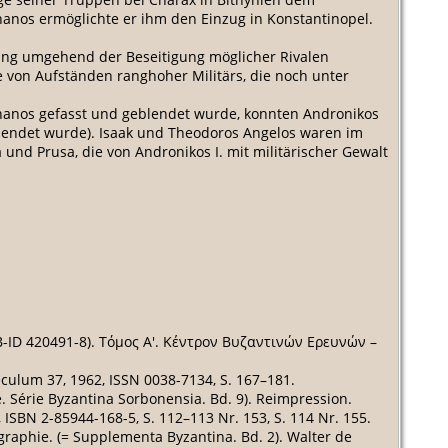
nos ermöglichte er ihm den Einzug in Konstantinopel.
ifung umgehend der Beseitigung möglicher Rivalen
 von Aufständen ranghoher Militärs, die noch unter
hanos gefasst und geblendet wurde, konnten Andronikos
blendet wurde). Isaak und Theodoros Angelos waren im
nd Prusa, die von Andronikos I. mit militärischer Gewalt
-ID 420491-8). Τόμος A'. Κέντρον Βυζαντινών Ερευνών –
culum 37, 1962, ISSN 0038-7134, S. 167–181.
e. Série Byzantina Sorbonensia. Bd. 9). Reimpression.
 ISBN 2-85944-168-5, S. 112–113 Nr. 153, S. 114 Nr. 155.
graphie. (= Supplementa Byzantina. Bd. 2). Walter de