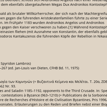
dem ebenfalls übergelaufenen Megas Dux Andronikos Kontostepha
bald als brutaler Willkürherrscher, der sich nach der Machtergre
n gegen die führenden Aristokratenfamilien führte zu einer Serie
ten. Im Frühjahr 1183 wurden Andronikos Angelos und Andronikos
ch gegen den Kaiser verschworen zu haben.[1] Während Kontostep
einasien fliehen (mit Ausnahme von Konstantin, der ebenfalls ge
doros Kantakuzenos die führenden Köpfe der Rebellion in Nikaia u
. Spyridon Lambros)
–267 (ed. Jan-Louis van Dieten, CFHB Bd. 11, 1975)
ογία των Κομνηνών (= Βυζαντινά Κείμενα και Μελέται. T. 20α, ZDB
62 Nr. 93.
es and Saladin 1185–1192, opponents to the Third Crusade. In: Spe
t contestations à Byzance (963–1210) (= Publications de la Sorbonn
e de Recherches d'Histoire et de Civilisation Byzantines, Pris 1996,
Choniates. Erläuterungen zu den Reden und Briefen nebst einer Bio