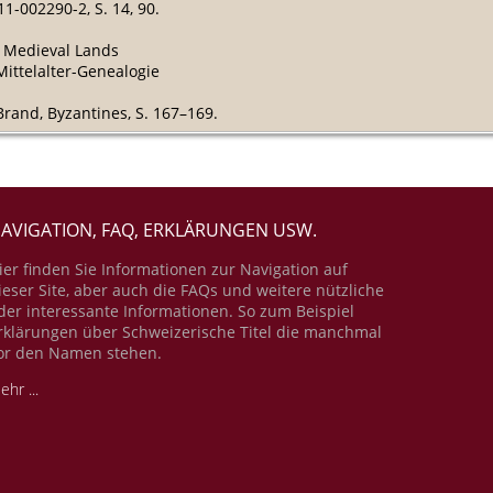
11-002290-2, S. 14, 90.
f Medieval Lands
ittelalter-Genealogie
Brand, Byzantines, S. 167–169.
AVIGATION, FAQ, ERKLÄRUNGEN USW.
ier finden Sie Informationen zur Navigation auf
ieser Site, aber auch die FAQs und weitere nützliche
der interessante Informationen. So zum Beispiel
rklärungen über Schweizerische Titel die manchmal
or den Namen stehen.
ehr ...