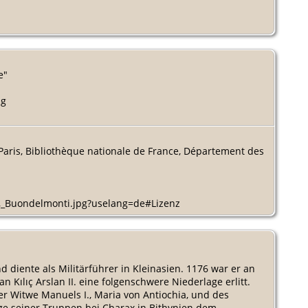
e"
ng
Paris, Bibliothèque nationale de France, Département des
e,_Buondelmonti.jpg?uselang=de#Lizenz
d diente als Militärführer in Kleinasien. 1176 war er an
 Kılıç Arslan II. eine folgenschwere Niederlage erlitt.
er Witwe Manuels I., Maria von Antiochia, und des
ge seiner Truppen bei Charax in Bithynien dem