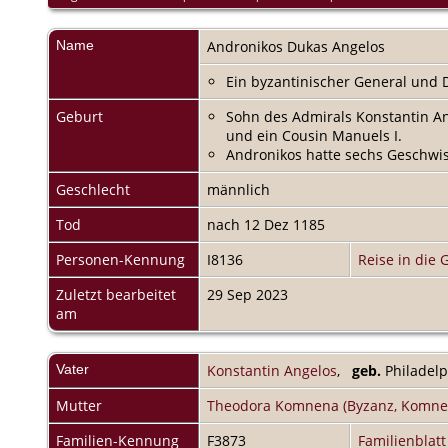
Name
Andronikos Dukas
Angelos
Ein byzantinischer General und D
Geburt
Sohn des Admirals Konstantin Ang
und ein Cousin Manuels I.
Andronikos hatte sechs Geschwis
Geschlecht
männlich
Tod
nach 12 Dez 1185
Personen-Kennung
I8136
Reise in die 
Zuletzt bearbeitet
29 Sep 2023
am
Vater
Konstantin Angelos
,
geb.
Philadelp
Mutter
Theodora Komnena (Byzanz, Komne
Familien-Kennung
F3873
Familienblatt