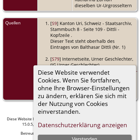
dieselben Ur-Urgrosseltern
Quellen
[
S9
] Kanton Uri, Schweiz - Staatsarchiv,
Stammbuch 8 - Seite 109 - Dittli -
Kopfzeile .
Dieser Text steht oberhalb des
Eintrages von Balthasar Dittli (Nr. 1)
[
S79
] Internetseite, Urner Geschlechter,
(IG Urner Geschlechter),
https://www.urnergeschlechter.ch/humo-
Diese Website verwendet
gen/cms_pages/12/
. .
Cookies. Wenn Sie fortfahren,
ohne Ihre Browser-Einstellungen
[
S9
] Kanton Uri, Schweiz - Staatsarchiv,
Stammbuch 8 - Seite 109 - Dittli 1.
zu ändern, erklären Sie sich mit
der Nutzung von Cookies
einverstanden.
Diese Website läuft mit
The Next Generation of Genealogy Sitebuilding
v.
Datenschutzerklärung anzeigen
15.0.5, programmiert von Darrin Lythgoe © 2001-2026.
Betreut von
Manfred Stammler
. |
Datenschutzerklärung
.
Verstanden