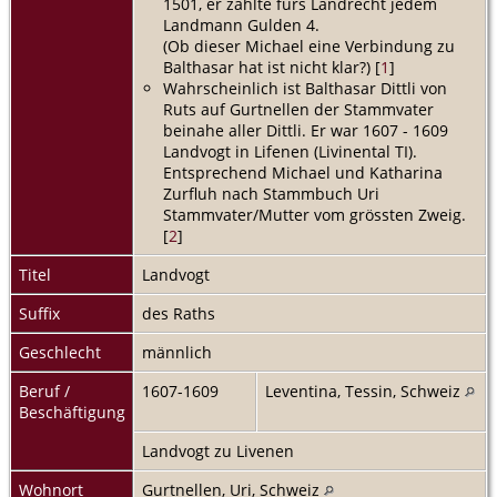
1501, er zahlte fürs Landrecht jedem
Landmann Gulden 4.
(Ob dieser Michael eine Verbindung zu
Balthasar hat ist nicht klar?) [
1
]
Wahrscheinlich ist Balthasar Dittli von
Ruts auf Gurtnellen der Stammvater
beinahe aller Dittli. Er war 1607 - 1609
Landvogt in Lifenen (Livinental TI).
Entsprechend Michael und Katharina
Zurfluh nach Stammbuch Uri
Stammvater/Mutter vom grössten Zweig.
[
2
]
Titel
Landvogt
Suffix
des Raths
Geschlecht
männlich
Beruf /
1607-1609
Leventina, Tessin, Schweiz
Beschäftigung
Landvogt zu Livenen
Wohnort
Gurtnellen, Uri, Schweiz