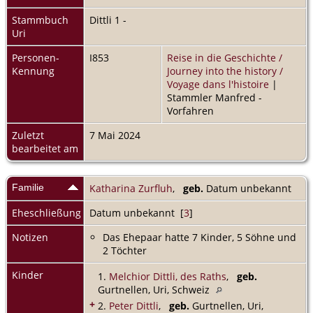
Stammbuch
Dittli 1 -
Uri
Personen-
I853
Reise in die Geschichte /
Kennung
Journey into the history /
Voyage dans l'histoire
|
Stammler Manfred -
Vorfahren
Zuletzt
7 Mai 2024
bearbeitet am
Familie
Katharina Zurfluh
,
geb.
Datum unbekannt
Eheschließung
Datum unbekannt [
3
]
Notizen
Das Ehepaar hatte 7 Kinder, 5 Söhne und
2 Töchter
Kinder
1.
Melchior Dittli, des Raths
,
geb.
Gurtnellen, Uri, Schweiz
+
2.
Peter Dittli
,
geb.
Gurtnellen, Uri,