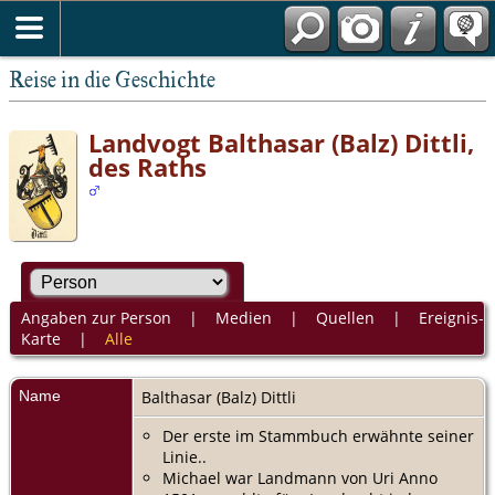
Reise in die Geschichte
Landvogt Balthasar (Balz) Dittli,
des Raths
Angaben zur Person
|
Medien
|
Quellen
|
Ereignis-
Karte
|
Alle
Name
Balthasar (Balz)
Dittli
Der erste im Stammbuch erwähnte seiner
Linie..
Michael war Landmann von Uri Anno