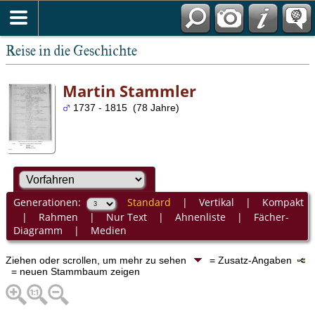
Reise in die Geschichte
Martin Stammler
1737 - 1815 (78 Jahre)
Generationen:
Standard
|
Vertikal
|
Kompakt
|
Rahmen
|
Nur Text
|
Ahnenliste
|
Fächer-
Diagramm
|
Medien
Ziehen oder scrollen, um mehr zu sehen
= Zusatz-Angaben
= neuen Stammbaum zeigen