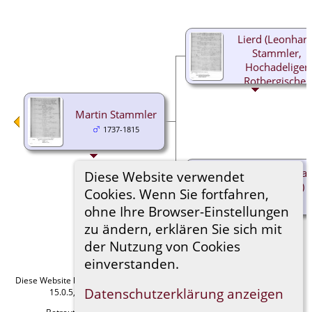
Lierd (Leonhard
Stammler,
Hochadeliger
Rotbergischer
Meier
1694-1750
Martin Stammler
1737-1815
Barbara Oelwa
Diese Website verwendet
(Oehlwang)
Cookies. Wenn Sie fortfahren,
1708-1793
ohne Ihre Browser-Einstellungen
zu ändern, erklären Sie sich mit
der Nutzung von Cookies
einverstanden.
Diese Website läuft mit
The Next Generation of Genealogy Sitebuilding
v.
Datenschutzerklärung anzeigen
15.0.5, programmiert von Darrin Lythgoe © 2001-2026.