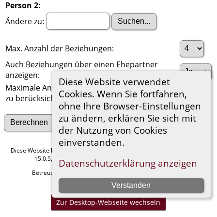
Person 2:
Ändere zu:
Max. Anzahl der Beziehungen:
Auch Beziehungen über einen Ehepartner
anzeigen:
Diese Website verwendet
Maximale Anzahl der
Cookies. Wenn Sie fortfahren,
zu berücksichtigenden Generationen:
ohne Ihre Browser-Einstellungen
zu ändern, erklären Sie sich mit
Suche nach anderen Verbindungen
der Nutzung von Cookies
einverstanden.
Diese Website läuft mit
The Next Generation of Genealogy Sitebuilding
v.
15.0.5, programmiert von Darrin Lythgoe © 2001-2026.
Datenschutzerklärung anzeigen
Betreut von
Manfred Stammler
. |
Datenschutzerklärung
.
Verstanden
Impressum
Zur Desktop-Webseite wechseln