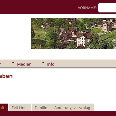
VORNAME:
n
Medien
Info
waben
aft
Zeit Linie
Familie
Änderungsvorschlag