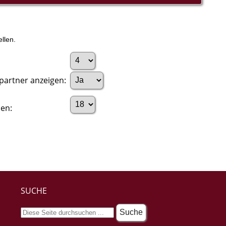
llen.
partner anzeigen:
en:
SUCHE