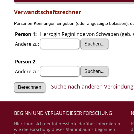
Verwandtschaftsrechner
Personen-Kennungen eingeben (oder angezeigte belassen), dan
Person 1:
Herzogin Reginlinde von Schwaben (geb. z
Ändere zu:
Person 2:
Ändere zu:
Suche nach anderen Verbindung
BEGINN UND VERLAUF DIESER FORSCHUNG
N
Hier kann sich der Interessierte darüber informieren
H
wie die Forschung dieses Stammbaums begonnen
d