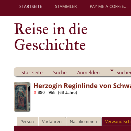
STARTSEITE
STAMMLER
PAY ME A COFFEE..
Reise in die
Geschichte
Startseite
Suche
Anmelden
Suche
Herzogin Reginlinde von Sch
890 - 958 (68 Jahre)
Person
Vorfahren
Nachkommen
Verwandtsch