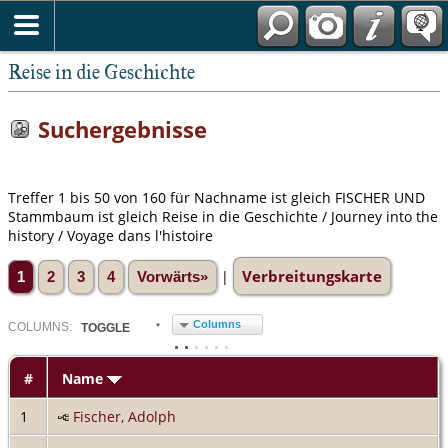
Reise in die Geschichte
Suchergebnisse
Treffer 1 bis 50 von 160 für Nachname ist gleich FISCHER UND
Stammbaum ist gleich Reise in die Geschichte / Journey into the
history / Voyage dans l'histoire
Verbreitungskarte
|
1
2
3
4
Vorwärts»
Columns
COL
UMN
S:
TOGGLE
#
Name
1
Fischer, Adolph