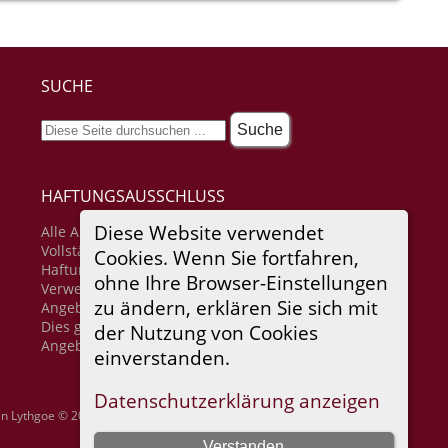
SUCHE
HAFTUNGSAUSSCHLUSS
Diese Website verwendet
Alle Angaben erfolgen ohne Gewähr für
Vollständigkeit oder Richtigkeit. Es wird keine
Cookies. Wenn Sie fortfahren,
Haftung übernommen für Schäden durch die
ohne Ihre Browser-Einstellungen
Verwendung von Informationen aus diesem Online-
zu ändern, erklären Sie sich mit
Angebot oder durch das Fehlen von Informationen.
Dies gilt auch für Inhalte Dritter, die über dieses
der Nutzung von Cookies
Angebot zugänglich sind.
einverstanden.
Datenschutzerklärung anzeigen
in Lythgoe © 2001-2026.
Verstanden