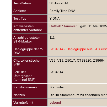
Test-Datum
30 Jun 2014
Anbieter
Family Tree DNA
Test-Typ
Y-DNA
Am weitesten
Gottlieb Stammler
,
geb.
11 Mai 1835
entfernter Vorfahre
Anzahl getesteter
111
STR-Marker
Haplogruppe der Y-
BY34314 - Haplogruppe aus STR ers
DNA
Charakteristische
V68, V13, Z5017, CTS9320, Z38664
SNP
SNP der
BY34314
Untergruppe
(terminal SNP)
Familiennamen
Stammler
Notizen
Die im Stammbaum zu findenden Mero
Verknüpft mit
Lebend