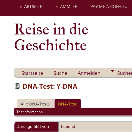
STARTSEITE
STAMMLER
PAY ME A COFFEE..
Reise in die
Geschichte
Startseite
Suche
Anmelden
Suche
DNA-Test: Y-DNA
Alle DNA-Tests
DNA-Test
Testinformation
Durchgeführt von
Lebend