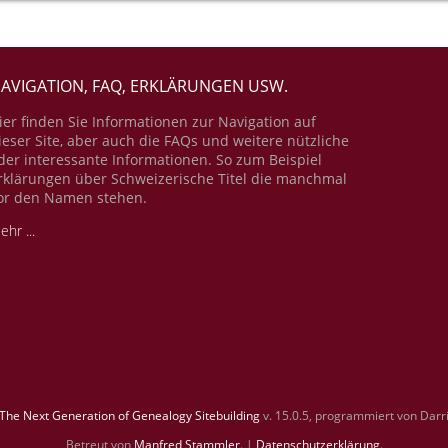
AVIGATION, FAQ, ERKLÄRUNGEN USW.
ier finden Sie Informationen zur Navigation auf
ieser Site, aber auch die FAQs und weitere nützliche
der interessante Informationen. So zum Beispiel
rklärungen über Schweizerische Titel die manchmal
or den Namen stehen.
ehr ...
The Next Generation of Genealogy Sitebuilding
v. 15.0.5, programmiert von Darr
Betreut von
Manfred Stammler
. |
Datenschutzerklärung
.