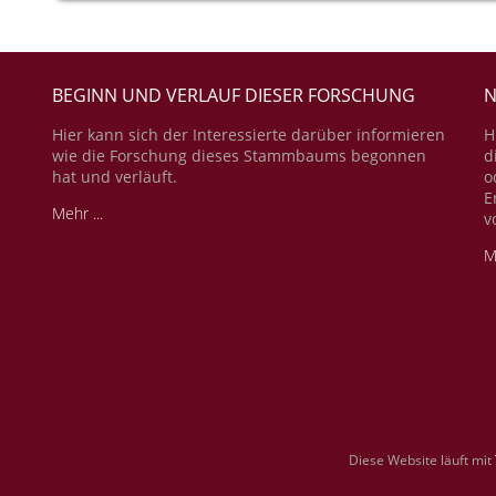
BEGINN UND VERLAUF DIESER FORSCHUNG
N
Hier kann sich der Interessierte darüber informieren
H
wie die Forschung dieses Stammbaums begonnen
d
hat und verläuft.
o
E
Mehr ...
v
M
Diese Website läuft mit