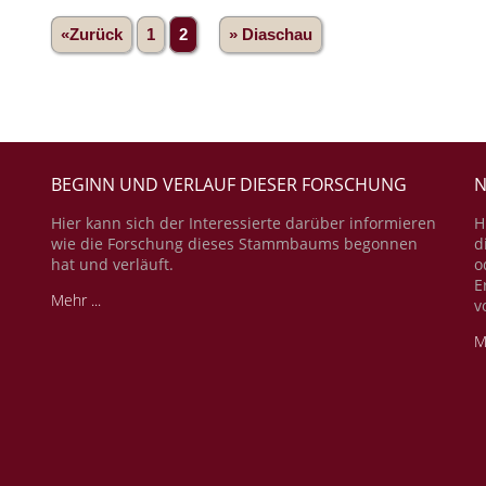
«Zurück
1
2
» Diaschau
BEGINN UND VERLAUF DIESER FORSCHUNG
N
Hier kann sich der Interessierte darüber informieren
H
wie die Forschung dieses Stammbaums begonnen
d
hat und verläuft.
o
E
Mehr ...
v
M