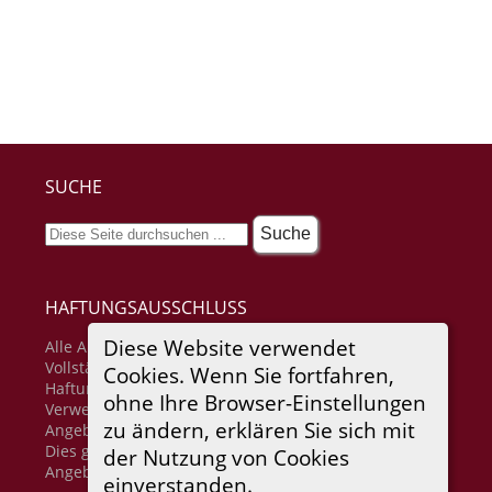
SUCHE
HAFTUNGSAUSSCHLUSS
Diese Website verwendet
Alle Angaben erfolgen ohne Gewähr für
Vollständigkeit oder Richtigkeit. Es wird keine
Cookies. Wenn Sie fortfahren,
Haftung übernommen für Schäden durch die
ohne Ihre Browser-Einstellungen
Verwendung von Informationen aus diesem Online-
zu ändern, erklären Sie sich mit
Angebot oder durch das Fehlen von Informationen.
Dies gilt auch für Inhalte Dritter, die über dieses
der Nutzung von Cookies
Angebot zugänglich sind.
einverstanden.