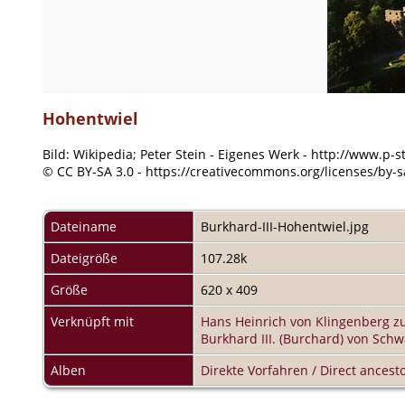
Hohentwiel
Bild: Wikipedia; Peter Stein - Eigenes Werk - http://www.p-s
© CC BY-SA 3.0 - https://creativecommons.org/licenses/by-s
Dateiname
Burkhard-III-Hohentwiel.jpg
Dateigröße
107.28k
Größe
620 x 409
Verknüpft mit
Hans Heinrich von Klingenberg z
Burkhard III. (Burchard) von Sch
Alben
Direkte Vorfahren / Direct ancesto