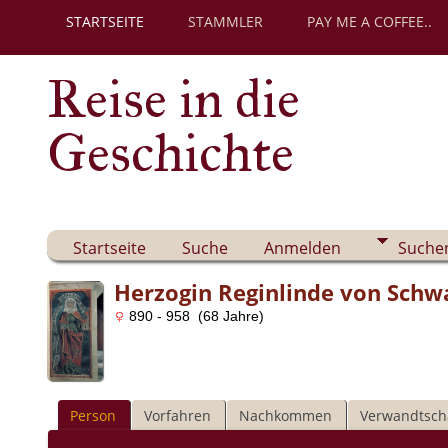
STARTSEITE
STAMMLER
PAY ME A COFFEE..
Reise in die
Geschichte
Startseite
Suche
Anmelden
Suche
Herzogin Reginlinde von Sch
890 - 958 (68 Jahre)
Person
Vorfahren
Nachkommen
Verwandtsch