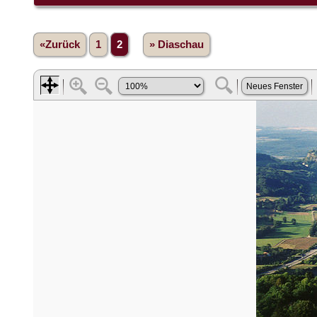
«Zurück
1
2
» Diaschau