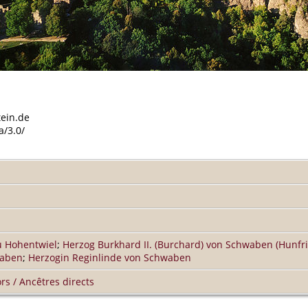
tein.de
a/3.0/
u Hohentwiel
;
Herzog Burkhard II. (Burchard) von Schwaben (Hunfri
waben
;
Herzogin Reginlinde von Schwaben
rs / Ancêtres directs