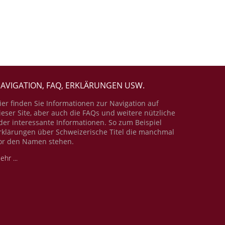
AVIGATION, FAQ, ERKLÄRUNGEN USW.
ier finden Sie Informationen zur Navigation auf
ieser Site, aber auch die FAQs und weitere nützliche
der interessante Informationen. So zum Beispiel
rklärungen über Schweizerische Titel die manchmal
or den Namen stehen.
ehr ...