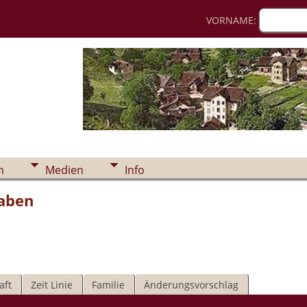
VORNAME:
n
Medien
Info
waben
aft
Zeit Linie
Familie
Änderungsvorschlag