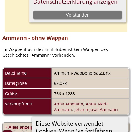
Ammann - ohne Wappen
Im Wappenbuch des Emil Huber ist kein Wappen des
Geschlechtes "Ammann" vorhanden.
Dateiname
Ammann-Wappenersatz.png
Dateigröße
62.07k
Größe
766 x 1288
Verknüpft mit
Anna Ammann
;
Anna Maria
Ammann
;
Johann Josef Ammann
Diese Website verwendet
» Alles anzeigen
«Zurück
«1
...
39
40
41
42
Cookies. Wenn Sie fortfahren,