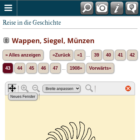
Reise in die Geschichte
Wappen, Siegel, Münzen
» Alles anzeigen
«Zurück
«1
...
39
40
41
42
43
44
45
46
47
...
1908»
Vorwärts»