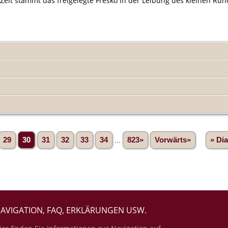
r Zeit stammt das freigelegte Fresko in der Leibung des kleinen Ru
29
30
31
32
33
34
...
823»
Vorwärts»
» Di
AVIGATION, FAQ, ERKLÄRUNGEN USW.