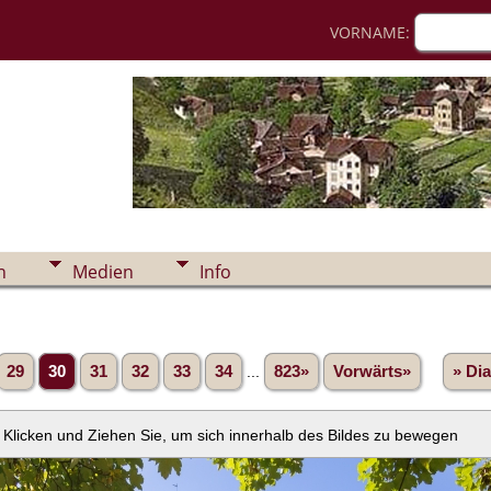
VORNAME:
n
Medien
Info
29
30
31
32
33
34
...
823»
Vorwärts»
» Di