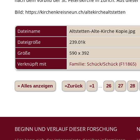
nach dem Vorbild der St. Peterskirche in Zürich. Aus diese
Bild: https://kirchenkreisneun.ch/altekirchealtstetten
Dateiname
Altstetten-Alte-Kirche Kopie.jpg
Dateigröße
239.01k
Größe
590 x 392
Verknüpft mit
Familie: Schück/Schück (F11865)
» Alles anzeigen
«Zurück
«1
...
26
27
28
BEGINN UND VERLAUF DIESER FORSCHUNG
N