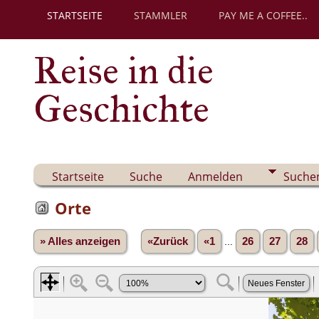
STARTSEITE
STAMMLER
PAY ME A COFFEE..
Reise in die
Geschichte
Startseite
Suche
Anmelden
Suche
Orte
» Alles anzeigen
«Zurück
«1
...
26
27
28