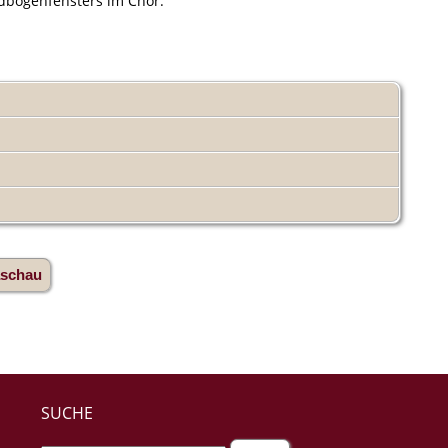
ndbogenfensters im Chor.
aschau
SUCHE