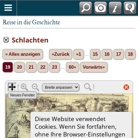
Reise in die Geschichte
Schlachten
» Alles anzeigen
«Zurück
«1
...
15
16
17
18
19
20
21
22
23
...
60»
Vorwärts»