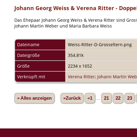
Johann Georg Weiss & Verena Ritter - Doppe
Das Ehepaar Johann Georg Weiss & Verena Ritter sind Gros
Johann Martin Weber und Maria Barbara Weiss
Dateiname
Weiss-Ritter-D-Grosseltern.png
Dateigröße
354.81k
Größe
2234 x 1652
Verknüpft mit
Verena Ritter
;
Johann Martin Web
» Alles anzeigen
«Zurück
«1
...
21
22
23