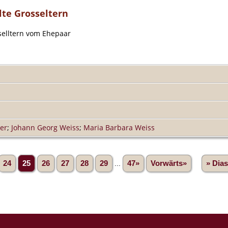
lte Grosseltern
selltern vom Ehepaar
er
;
Johann Georg Weiss
;
Maria Barbara Weiss
24
25
26
27
28
29
...
47»
Vorwärts»
» Dia