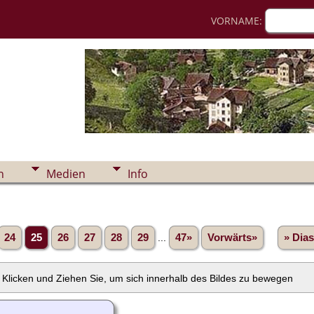
VORNAME:
n
Medien
Info
24
25
26
27
28
29
...
47»
Vorwärts»
» Dia