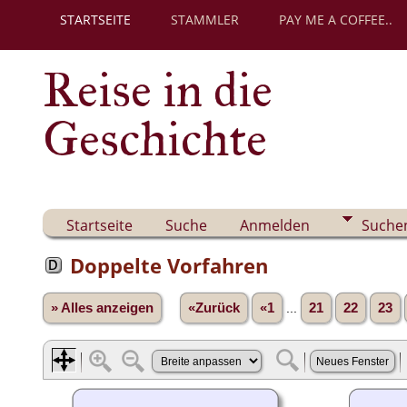
STARTSEITE
STAMMLER
PAY ME A COFFEE..
Reise in die
Geschichte
Startseite
Suche
Anmelden
Suche
Doppelte Vorfahren
» Alles anzeigen
«Zurück
«1
...
21
22
23