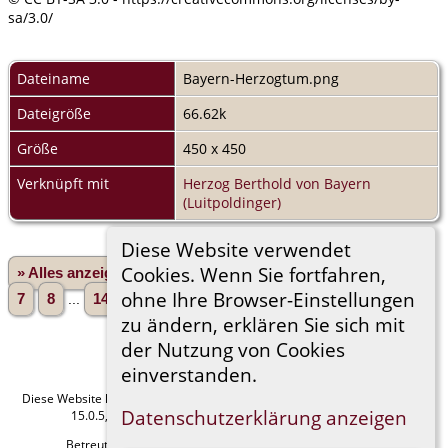
sa/3.0/
Dateiname
Bayern-Herzogtum.png
Dateigröße
66.62k
Größe
450 x 450
Verknüpft mit
Herzog Berthold von Bayern
(Luitpoldinger)
Diese Website verwendet
Cookies. Wenn Sie fortfahren,
» Alles anzeigen
«Zurück
1
2
3
4
5
6
ohne Ihre Browser-Einstellungen
7
8
...
146»
Vorwärts»
zu ändern, erklären Sie sich mit
der Nutzung von Cookies
einverstanden.
Diese Website läuft mit
The Next Generation of Genealogy Sitebuilding
v.
Datenschutzerklärung anzeigen
15.0.5, programmiert von Darrin Lythgoe © 2001-2026.
Betreut von
Manfred Stammler
. |
Datenschutzerklärung
.