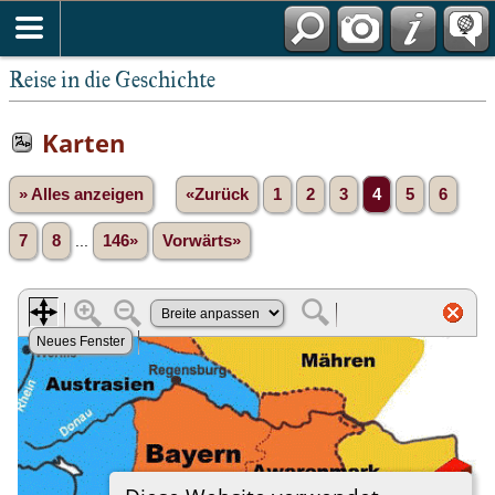
Reise in die Geschichte
Karten
» Alles anzeigen
«Zurück
1
2
3
4
5
6
7
8
...
146»
Vorwärts»