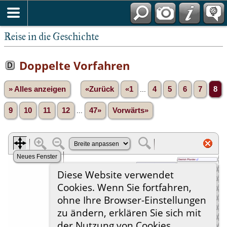
Reise in die Geschichte
Doppelte Vorfahren
» Alles anzeigen
«Zurück
«1
...
4
5
6
7
8
9
10
11
12
...
47»
Vorwärts»