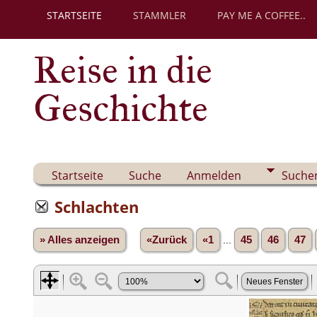
STARTSEITE
STAMMLER
PAY ME A COFFEE..
Reise in die
Geschichte
Startseite
Suche
Anmelden
Suche
Schlachten
» Alles anzeigen
«Zurück
«1
...
45
46
47