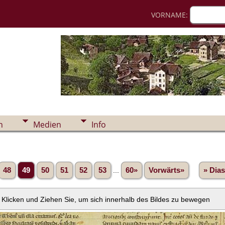
VORNAME:
n
Medien
Info
48
49
50
51
52
53
...
60»
Vorwärts»
» Dia