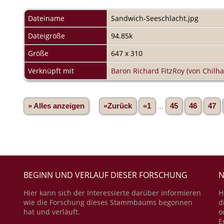
Dateiname
Sandwich-Seeschlacht.jpg
Dateigröße
94.85k
Größe
647 x 310
Verknüpft mit
Baron Richard FitzRoy (von Chilh
» Alles anzeigen
«Zurück
«1
...
45
46
47
BEGINN UND VERLAUF DIESER FORSCHUNG
N
Hier kann sich der Interessierte darüber informieren
H
wie die Forschung dieses Stammbaums begonnen
d
hat und verläuft.
o
E