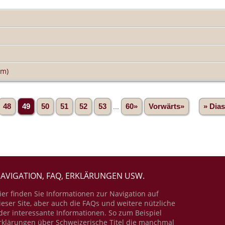
am)
48
49
50
51
52
53
...
60»
Vorwärts»
» Dia
AVIGATION, FAQ, ERKLÄRUNGEN USW.
ier finden Sie Informationen zur Navigation auf
ieser Site, aber auch die FAQs und weitere nützliche
der interessante Informationen. So zum Beispiel
rklärungen über Schweizerische Titel die manchmal