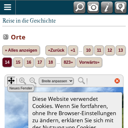
Reise in die Geschichte
Orte
» Alles anzeigen
«Zurück
«1
...
10
11
12
13
14
15
16
17
18
...
823»
Vorwärts»