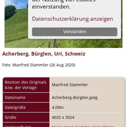
Acherberg, Bürglen, Uri, Schweiz
Foto: Manfred Stammler (26 Aug 2020)
Besitzer des Originals
Manfred Stammler
bzw. der Vorlage
Dateiname
Acherberg-Bürglen.jpeg
Dateigröße
4.09m
Größe
4032 x 3024