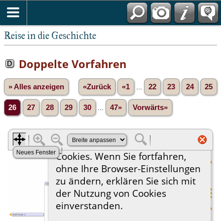
Reise in die Geschichte
Doppelte Vorfahren
» Alles anzeigen
«Zurück
«1
...
22
23
24
25
26
27
28
29
30
...
47»
Vorwärts»