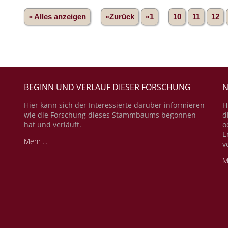
» Alles anzeigen
«Zurück
«1
...
10
11
12
BEGINN UND VERLAUF DIESER FORSCHUNG
N
Hier kann sich der Interessierte darüber informieren
H
wie die Forschung dieses Stammbaums begonnen
d
hat und verläuft.
o
E
Mehr ...
v
M