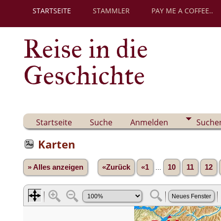
STARTSEITE
STAMMLER
PAY ME A COFFEE..
Reise in die
Geschichte
Startseite
Suche
Anmelden
Suche
Karten
» Alles anzeigen
«Zurück
«1
...
10
11
12