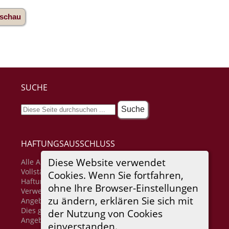
aschau
SUCHE
HAFTUNGSAUSSCHLUSS
Diese Website verwendet
Alle Angaben erfolgen ohne Gewähr für
Vollständigkeit oder Richtigkeit. Es wird keine
Cookies. Wenn Sie fortfahren,
Haftung übernommen für Schäden durch die
ohne Ihre Browser-Einstellungen
Verwendung von Informationen aus diesem Online-
zu ändern, erklären Sie sich mit
Angebot oder durch das Fehlen von Informationen.
Dies gilt auch für Inhalte Dritter, die über dieses
der Nutzung von Cookies
Angebot zugänglich sind.
einverstanden.