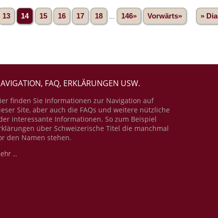
13
14
15
16
17
18
...
146»
Vorwärts»
» Di
AVIGATION, FAQ, ERKLÄRUNGEN USW.
ier finden Sie Informationen zur Navigation auf
ieser Site, aber auch die FAQs und weitere nützliche
der interessante Informationen. So zum Beispiel
rklärungen über Schweizerische Titel die manchmal
or den Namen stehen.
ehr ...