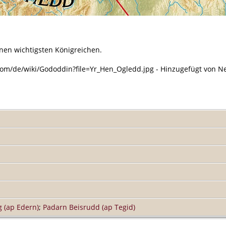
inen wichtigsten Königreichen.
om/de/wiki/Gododdin?file=Yr_Hen_Ogledd.jpg - Hinzugefügt von Nes
 (ap Edern)
;
Padarn Beisrudd (ap Tegid)