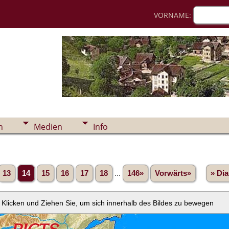
VORNAME:
n
Medien
Info
13
14
15
16
17
18
...
146»
Vorwärts»
» Di