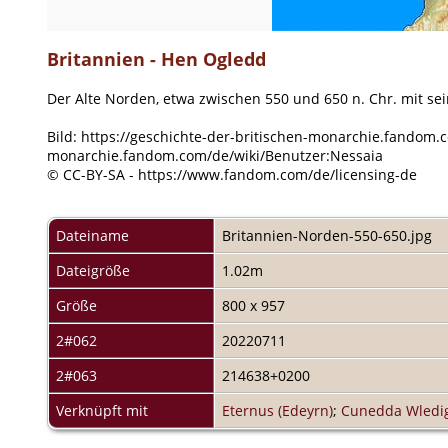
Britannien - Hen Ogledd
Der Alte Norden, etwa zwischen 550 und 650 n. Chr. mit se
Bild: https://geschichte-der-britischen-monarchie.fandom.c
monarchie.fandom.com/de/wiki/Benutzer:Nessaia
© CC-BY-SA - https://www.fandom.com/de/licensing-de
Dateiname
Britannien-Norden-550-650.jpg
Dateigröße
1.02m
Größe
800 x 957
2#062
20220711
2#063
214638+0200
Verknüpft mit
Eternus (Edeyrn)
;
Cunedda Wledig