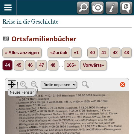
Reise in die Geschichte
Ortsfamilienbücher
» Alles anzeigen
«Zurück
«1
...
40
41
42
43
44
45
46
47
48
...
165»
Vorwärts»