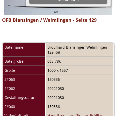
OFB Blansingen / Welmlingen - Seite 129
Dateiname
Broulliard-Blansingen:Welmlingen-
129.jpg
Dateigröße
668.78k
Größe
1000 x 1557
2#063
150336
2#062
20221030
Gestaltungsdatum
20221030
2#060
150336
Verknüpft mit
Hans Broulliard (Brilian, Brüllian,