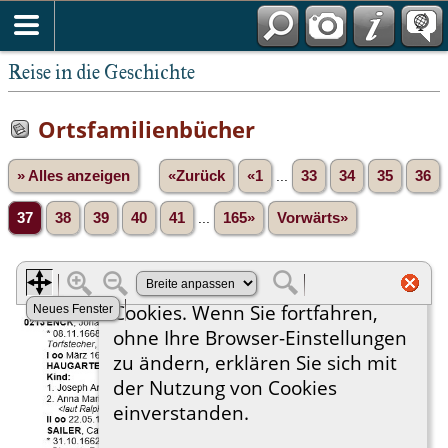
Reise in die Geschichte
Ortsfamilienbücher
» Alles anzeigen
«Zurück
«1
...
33
34
35
36
37
38
39
40
41
...
165»
Vorwärts»