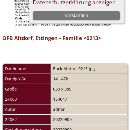
OFB Altdorf, Ettingen - Familie <0213>
Dateiname
Enck-Altdorf-0213.jpg
Dateigröße
141.47k
Größe
630 x 385
2#063
154047
Autor
admin
2#062
20220909
Gestaltungsdatum
20220909