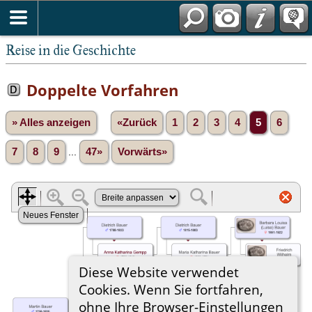
Reise in die Geschichte
Doppelte Vorfahren
» Alles anzeigen
«Zurück
1
2
3
4
5
6
7
8
9
...
47»
Vorwärts»