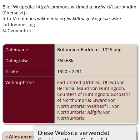
Bild: Wikipedia; http://commons.wikimedia.org/wiki/User:Andim
(übersetzt) -
http://commons.wikimedia.org/wiki/Image:Angelsaksiske-
jarldommer.jpg
© Gemeinfrei
Dateiname
Britannien-Earldoms-1025.png
Dateigröße
360.63k
Größe
1920 x 2291
Verknüpft mit
Earl Uhtred (Uchtred, Utred) von
Bernicia
;
Maud von Huntingdon,
Countess of Huntingdon
;
Gospatric
of Northumbria
;
Siward von
Northumbria
;
Waltheof II. von
Northumbria
;
Ælfgifu von
Northumbria
Diese Website verwendet
» Alles anzeigen
«Zurück
«1
...
27
28
29
30