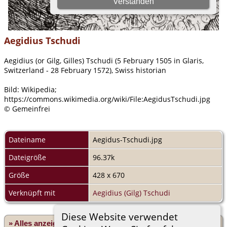
Aegidius Tschudi
Aegidius (or Gilg, Gilles) Tschudi (5 February 1505 in Glaris,
Switzerland - 28 February 1572), Swiss historian
Bild: Wikipedia;
https://commons.wikimedia.org/wiki/File:AegidusTschudi.jpg
© Gemeinfrei
Dateiname
Aegidus-Tschudi.jpg
Dateigröße
96.37k
Größe
428 x 670
Verknüpft mit
Aegidius (Gilg) Tschudi
Diese Website verwendet
» Alles anzeigen
«Zurück
«1
...
26
27
28
29