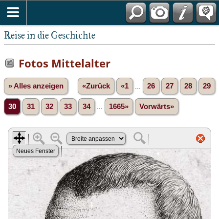
Reise in die Geschichte
Fotos Mittelalter
» Alles anzeigen
«Zurück
«1
...
26
27
28
29
30
31
32
33
34
...
1665»
Vorwärts»