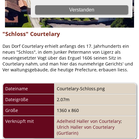
"Schloss" Courtelary
Das Dorf Courtelary erhielt anfangs des 17. Jahrhunderts ein
neues "Schloss", in dem Junker Petermann von Ligerz als
neueingesetzter Vogt über das Erguel 1606 seinen Sitz in
Courtelary nahm, und man hier das nunmehrige Gerichts' und
Ver waltungsgebäude, die heutige Prefecture, erbauen liess.
Dateiname
Courtelary-Schloss.png
Dateigröße
2.07m
Größe
1360 x 860
Verknüpft mit
Adelheid Haller von Courtelary
;
Ulrich Haller von Courtelary
(Gurtlarin)