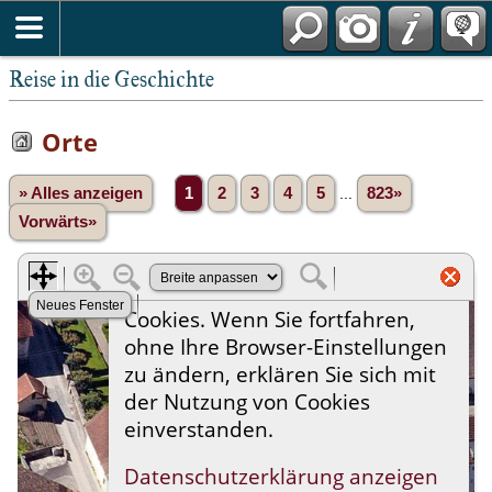
Reise in die Geschichte
Orte
» Alles anzeigen
1
2
3
4
5
...
823»
Vorwärts»