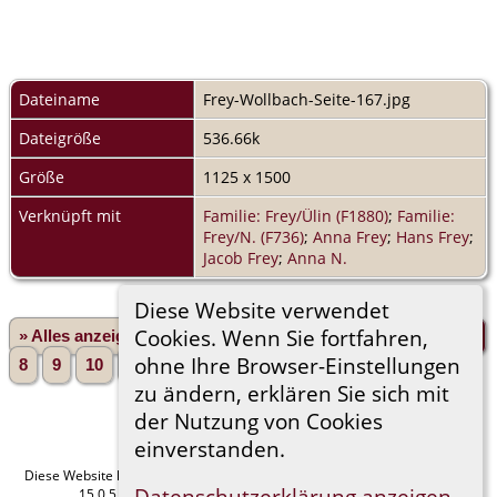
Dateiname
Frey-Wollbach-Seite-167.jpg
Dateigröße
536.66k
Größe
1125 x 1500
Verknüpft mit
Familie: Frey/Ülin (F1880)
;
Familie:
Frey/N. (F736)
;
Anna Frey
;
Hans Frey
;
Jacob Frey
;
Anna N.
Diese Website verwendet
Cookies. Wenn Sie fortfahren,
» Alles anzeigen
«Zurück
«1
...
3
4
5
6
7
ohne Ihre Browser-Einstellungen
8
9
10
11
...
165»
Vorwärts»
zu ändern, erklären Sie sich mit
der Nutzung von Cookies
einverstanden.
Diese Website läuft mit
The Next Generation of Genealogy Sitebuilding
v.
Datenschutzerklärung anzeigen
15.0.5, programmiert von Darrin Lythgoe © 2001-2026.