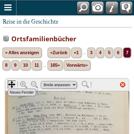
Reise in die Geschichte
Ortsfamilienbücher
» Alles anzeigen
«Zurück
«1
...
3
4
5
6
7
8
9
10
11
...
165»
Vorwärts»