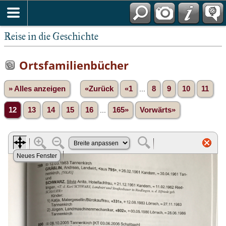
Reise in die Geschichte
Ortsfamilienbücher
» Alles anzeigen
«Zurück
«1
...
8
9
10
11
12
13
14
15
16
...
165»
Vorwärts»