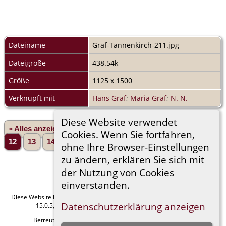
Dateiname
Graf-Tannenkirch-211.jpg
Dateigröße
438.54k
Größe
1125 x 1500
Verknüpft mit
Hans Graf
;
Maria Graf
;
N. N.
Diese Website verwendet
» Alles anzeigen
«Zurück
«1
...
8
9
10
11
Cookies. Wenn Sie fortfahren,
12
13
14
15
16
...
165»
Vorwärts»
ohne Ihre Browser-Einstellungen
zu ändern, erklären Sie sich mit
der Nutzung von Cookies
einverstanden.
Diese Website läuft mit
The Next Generation of Genealogy Sitebuilding
v.
Datenschutzerklärung anzeigen
15.0.5, programmiert von Darrin Lythgoe © 2001-2026.
Betreut von
Manfred Stammler
. |
Datenschutzerklärung
.