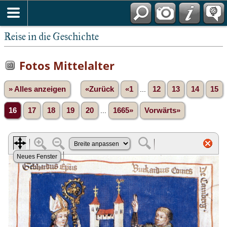
Reise in die Geschichte
Fotos Mittelalter
» Alles anzeigen
«Zurück
«1
...
12
13
14
15
16
17
18
19
20
...
1665»
Vorwärts»