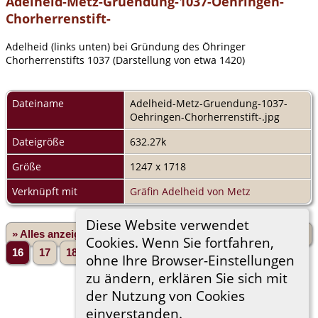
Adelheid-Metz-Gruendung-1037-Oehringen-
Chorherrenstift-
Adelheid (links unten) bei Gründung des Öhringer
Chorherrenstifts 1037 (Darstellung von etwa 1420)
Dateiname
Adelheid-Metz-Gruendung-1037-
Oehringen-Chorherrenstift-.jpg
Dateigröße
632.27k
Größe
1247 x 1718
Verknüpft mit
Gräfin Adelheid von Metz
Diese Website verwendet
» Alles anzeigen
«Zurück
«1
...
12
13
14
15
Cookies. Wenn Sie fortfahren,
16
17
18
19
20
...
1665»
Vorwärts»
ohne Ihre Browser-Einstellungen
zu ändern, erklären Sie sich mit
der Nutzung von Cookies
einverstanden.